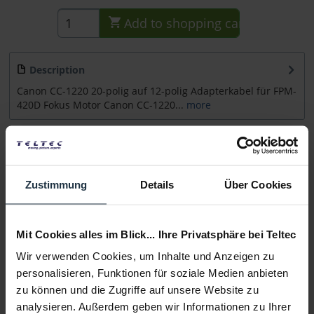
Add to
shopping cart
Description
Canon CC-1220 20-polig auf 12-polig Adapterkabel für FPM-
420D Fokus Motor Canon CC-1220...
more
Accessories
2
Accessories and recommendations
Zustimmung
Details
Über Cookies
Consultation
Mit Cookies alles im Blick... Ihre Privatsphäre bei Teltec
Media
Wir verwenden Cookies, um Inhalte und Anzeigen zu
personalisieren, Funktionen für soziale Medien anbieten
Manufacturer & Product Safety Information
zu können und die Zugriffe auf unsere Website zu
Folgende Infos zum Hersteller sind verfübar......
more
analysieren. Außerdem geben wir Informationen zu Ihrer