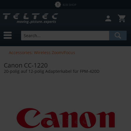
B2B SHOP
Close filter
In Stock
Brands
Canon
Price
Accessories: Wireless Zoom/Focus
Canon CC-1220
from
€1.50
to
€32900.00
20-polig auf 12-polig Adapterkabel für FPM-420D