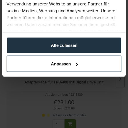
Verwendung unserer Website an unsere Partner für
soziale Medien, Werbung und Analysen weiter. Unsere
More articles from +++ Canon +++ look at
Partner führen diese Informationen möglicherweise mit
weiteren Daten zusammen, die Sie ihnen bereitgestellt
haben oder die sie im Rahmen Ihrer Nutzung der Dienste
gesammelt haben.
Alle zulassen
Anpassen
Canon CC-2006
Adapterkabel für FPD-400 mit Digital Drive Unit
Article number: 12215339
€231.00
Gross: €274.89
2-3 weeks from order