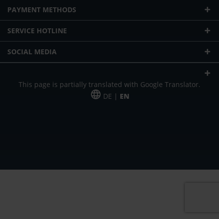
PAYMENT METHODS
SERVICE HOTLINE
SOCIAL MEDIA
This page is partially translated with Google Translator.
DE |
EN
* plus shipping cost
Our offer is addressed to commercial customers, self-employed and
freelancers. The offer is non-binding. Mistakes and changes reserved. All prices
in Euro and plus the legally valid VAT & shipping costs.
*Leasing price at 48 Mon.
*Leasing price at 48 Mon.
PU = Packaging unit
MSRP = manufacturer's suggested retail price