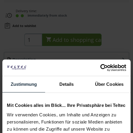
Delivery time:
immediately from stock
Add to wishlist
Add to
shopping cart
Description
Das 6G-SDI Adapterkabel DIN BNC zu BNC (Male) adaptiert
den DIN BNC (DIN 1.0/2.3) Anschluss...
more
Zustimmung
Details
Über Cookies
Consultation
Mit Cookies alles im Blick... Ihre Privatsphäre bei Teltec
Media
Wir verwenden Cookies, um Inhalte und Anzeigen zu
personalisieren, Funktionen für soziale Medien anbieten
Manufacturer & Product Safety Information
zu können und die Zugriffe auf unsere Website zu