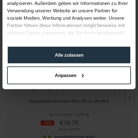
Folgende Infos zum Hersteller sind verfübar......
more
analysieren. Außerdem geben wir Informationen zu Ihrer
Verwendung unserer Website an unsere Partner für
soziale Medien, Werbung und Analysen weiter. Unsere
More articles from +++ Blackmagic Design +++ look
Partner führen diese Informationen möglicherweise mit
at
weiteren Daten zusammen, die Sie ihnen bereitgestellt
haben oder die sie im Rahmen Ihrer Nutzung der Dienste
gesammelt haben.
Alle zulassen
Anpassen
Blackmagic Design Adapterkabel DIN BNC-BNC (M)...
Adapterkabel Standard BNC (M) zu DIN BNC
Article number: 12270120
€16.75
-16%
Gross: €19.93
immediately from stock