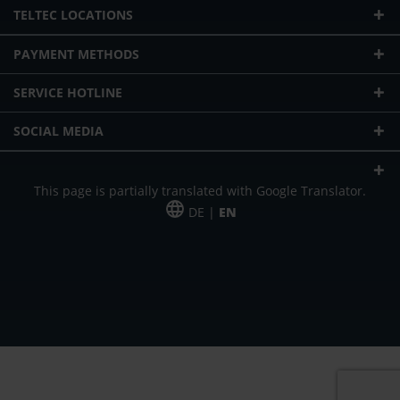
TELTEC LOCATIONS
PAYMENT METHODS
SERVICE HOTLINE
SOCIAL MEDIA
This page is partially translated with Google Translator.
DE |
EN
* plus shipping cost
Our offer is addressed to commercial customers, self-employed and
freelancers. The offer is non-binding. Mistakes and changes reserved. All prices
in Euro and plus the legally valid VAT & shipping costs.
*Leasing price at 48 Mon.
*Leasing price at 48 Mon.
PU = Packaging unit
MSRP = manufacturer's suggested retail price