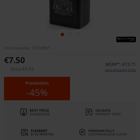
Article number: 12269667
€7.50
MSRP*: €13.71
Gross:€8.93
plus shipping costs
Promotion
-45%