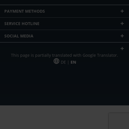
PAYMENT METHODS
SERVICE HOTLINE
SOCIAL MEDIA
This page is partially translated with Google Translator.
DE |
EN
* plus shipping cost
Our offer is addressed to commercial customers, self-employed and
freelancers. The offer is non-binding. Mistakes and changes reserved. All prices
in Euro and plus the legally valid VAT & shipping costs.
*Leasing price at 48 Mon.
*Leasing price at 48 Mon.
PU = Packaging unit
MSRP = manufacturer's suggested retail price