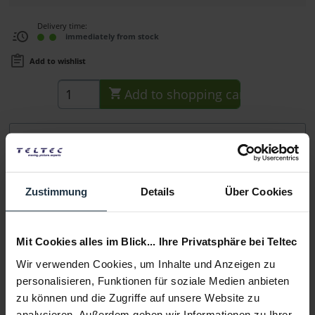
Delivery time:
immediately from stock
Add to wishlist
Add to
shopping cart
Description
5 in 1 Ladegerät für Panasonic BLF19 Akkus Akkuladegerät
m. mit Micro USB Eingang und...
more
Zustimmung
Details
Über Cookies
Consultation
Mit Cookies alles im Blick... Ihre Privatsphäre bei Teltec
Media
Wir verwenden Cookies, um Inhalte und Anzeigen zu
personalisieren, Funktionen für soziale Medien anbieten
zu können und die Zugriffe auf unsere Website zu
Manufacturer & Product Safety Information
analysieren. Außerdem geben wir Informationen zu Ihrer