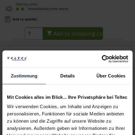
Delivery time:
immediately from stock
Add to wishlist
Add to
shopping cart
Description
Styroporgabel mit 16 mm Zapfen
more
Zustimmung
Details
Über Cookies
Consultation
Media
Mit Cookies alles im Blick... Ihre Privatsphäre bei Teltec
Wir verwenden Cookies, um Inhalte und Anzeigen zu
personalisieren, Funktionen für soziale Medien anbieten
Manufacturer & Product Safety Information
zu können und die Zugriffe auf unsere Website zu
Folgende Infos zum Hersteller sind verfübar......
more
analysieren. Außerdem geben wir Informationen zu Ihrer