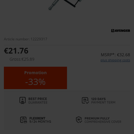
Article number: 12229317
€21.76
MSRP*: €32.68
Gross:€25.89
plus shipping costs
Promotion
-33%