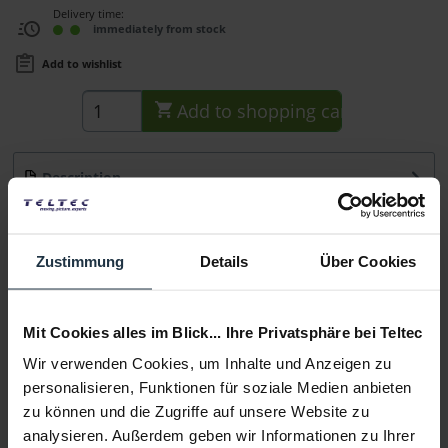
Delivery time:
immediately from stock
Add to wishlist
Add to
shopping cart
Description
LS-11 Objektiv Unterstützung: Für Rohre Ø 15 mm LWS Foto
oder Zeiss CP2 für zusätzliche...
more
Zustimmung
Details
Über Cookies
Consultation
Mit Cookies alles im Blick... Ihre Privatsphäre bei Teltec
Media
Wir verwenden Cookies, um Inhalte und Anzeigen zu
personalisieren, Funktionen für soziale Medien anbieten
Manufacturer & Product Safety Information
zu können und die Zugriffe auf unsere Website zu
Folgende Infos zum Hersteller sind verfübar......
more
analysieren. Außerdem geben wir Informationen zu Ihrer