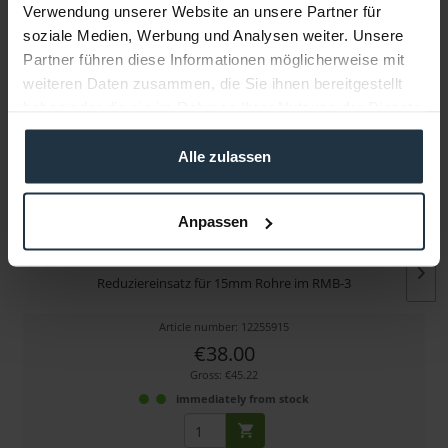
Verwendung unserer Website an unsere Partner für
soziale Medien, Werbung und Analysen weiter. Unsere
More articles from +++ ARRI +++ look at
Partner führen diese Informationen möglicherweise mit
weiteren Daten zusammen, die Sie ihnen bereitgestellt
haben oder die sie im Rahmen Ihrer Nutzung der Dienste
gesammelt haben.
Alle zulassen
Anpassen
ARRI K2.66255.0 15mm Reduction Insert f. RMB-3
Reduziereinsatz für 15mm Rohre im RMB-3
Article number: 12255915
€38.00
Gross: €45.22
immediately from stock