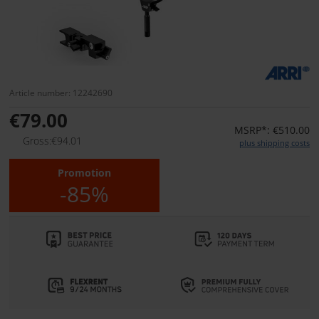
Article number: 12242690
€79.00
MSRP*: €510.00
Gross:€94.01
plus shipping costs
Promotion
-85%