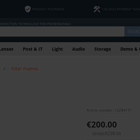
PRODUCT INSURANCE
120 DAYS PAYMENT TER
PRODUCTION TECHNOLOGY FOR PROFESSIONALS
SEAR
Lenses
Post & IT
Light
Audio
Storage
Demo & 
/
Filter Frames
Article number: 12284171
€200.00
Gross:€238.00