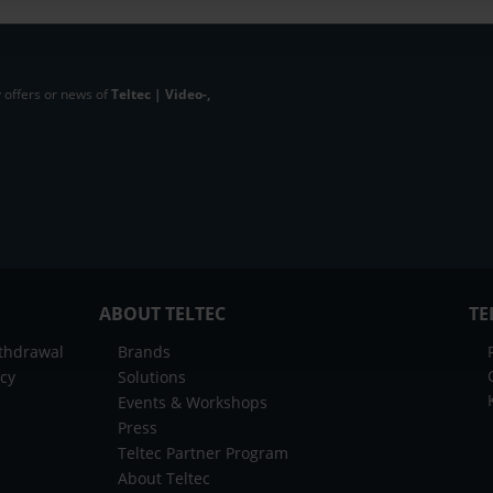
 offers or news of
Teltec | Video-,
ABOUT TELTEC
TE
ithdrawal
Brands
icy
Solutions
Events & Workshops
Press
Teltec Partner Program
About Teltec