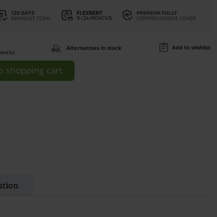
Add to wishlist
Alternatives in stock
weeks
o
shopping cart
ation