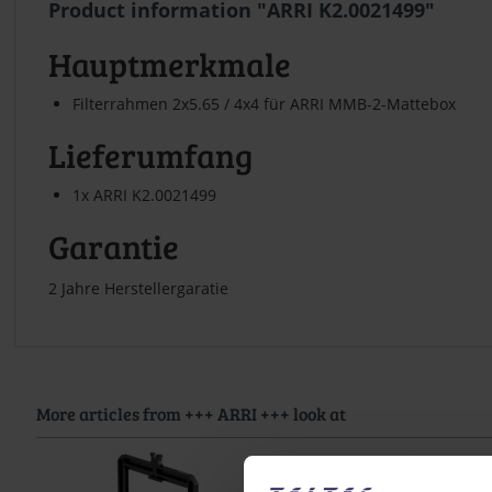
Product information "ARRI K2.0021499"
Hauptmerkmale
Filterrahmen 2x5.65 / 4x4 für ARRI MMB-2-Mattebox
Lieferumfang
1x ARRI K2.0021499
Garantie
2 Jahre Herstellergaratie
More articles from +++ ARRI +++ look at