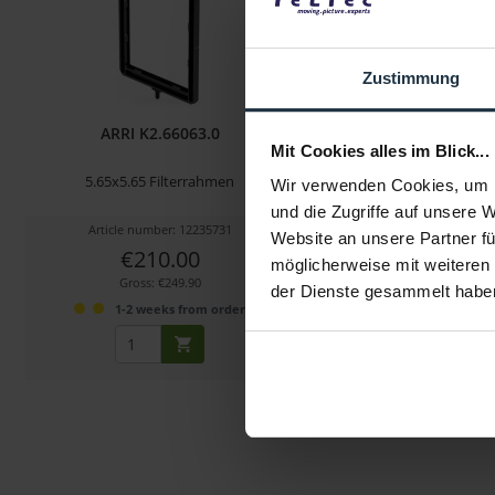
Zustimmung
ARRI K2.66063.0
ARRI K2.66038.0 Redu
Mit Cookies alles im Blick...
6.6x6.6 auf 4 x
5.65x5.65 Filterrahmen
Reduzierrahmen für 4 x 5.
Wir verwenden Cookies, um I
K2.66026.0
und die Zugriffe auf unsere 
Article number: 12235731
Article number: 122
Website an unsere Partner fü
€210.00
€250.00
möglicherweise mit weiteren
Gross: €249.90
Gross: €297.50
der Dienste gesammelt habe
1-2 weeks from order
1-2 weeks fro