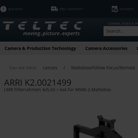
B2B SHOP
FREE SHIPPING*
FLEXRENT
CAMERA, VIDEO & 
Camera & Production Technology
Camera Accessories
You are here:
Lenses
/
Mattebox/Follow Focus/Remote
ARRI K2.0021499
LMB Filterrahmen 4x5.65 / 4x4 für MMB-2-Mattebox