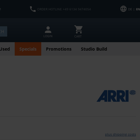
M
ORDER HOTLINE +49 6134 9474054
DE |
EN
CH
LOGIN
CART
Used
Specials
Promotions
Studio Build
plus shipping costs