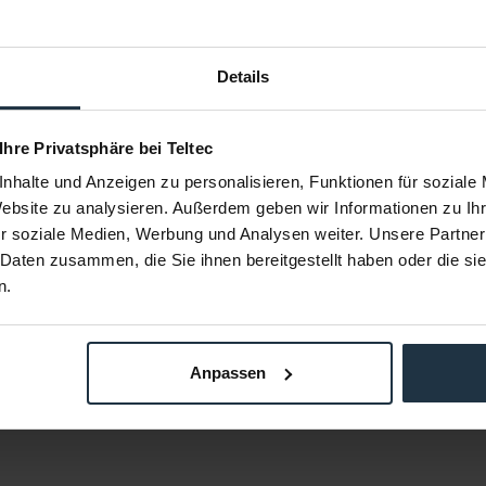
Details
zierrahmen
ARRI K2.66005.0
AR
 Ihre Privatsphäre bei Teltec
5.65
65 Filter bei
4"x5.65" Filterrahmen für 16x9
F2 Filte
nhalte und Anzeigen zu personalisieren, Funktionen für soziale
Weitwinkel Ersatz
Website zu analysieren. Außerdem geben wir Informationen zu I
35732
Article number: 12233467
Arti
r soziale Medien, Werbung und Analysen weiter. Unsere Partner
€220.00
 Daten zusammen, die Sie ihnen bereitgestellt haben oder die s
Gross: €261.80
n.
m order
1-2 weeks from order
Anpassen