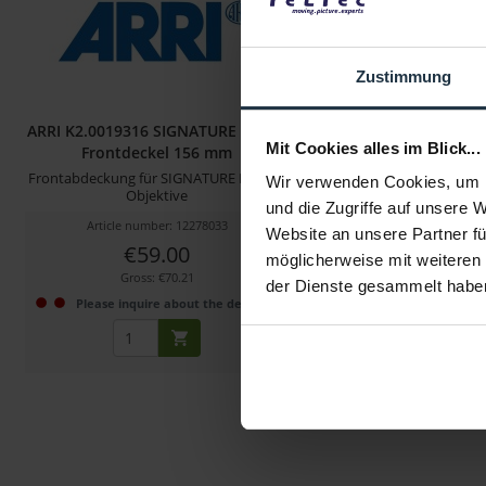
Zustimmung
ARRI K2.0019316 SIGNATURE PRIME
ARRI K2.0014357 Diop
Mit Cookies alles im Blick...
Frontdeckel 156 mm
für 138mm
Frontabdeckung für SIGNATURE PRIME-
Wir verwenden Cookies, um I
Objektive
und die Zugriffe auf unsere 
Article number: 12278033
Article number: 122
Website an unsere Partner fü
€59.00
€140.00
möglicherweise mit weiteren
Gross: €70.21
Gross: €166.60
der Dienste gesammelt habe
Please inquire about the delivery date
1-2 weeks fro