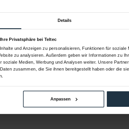
Details
ter Adapter
ARRI K2.0006750 Cable LBUS 30cm
ARRI K2.00
 Ihre Privatsphäre bei Teltec
30 cm L-BUS Kabel
magnetisc
nhalte und Anzeigen zu personalisieren, Funktionen für soziale
SI
Website zu analysieren. Außerdem geben wir Informationen zu I
69573
Article number: 12255908
Arti
r soziale Medien, Werbung und Analysen weiter. Unsere Partner
€179.00
-8%
-21%
 Daten zusammen, die Sie ihnen bereitgestellt haben oder die s
Gross: €213.01
n.
m order
immediately from stock
i
Anpassen