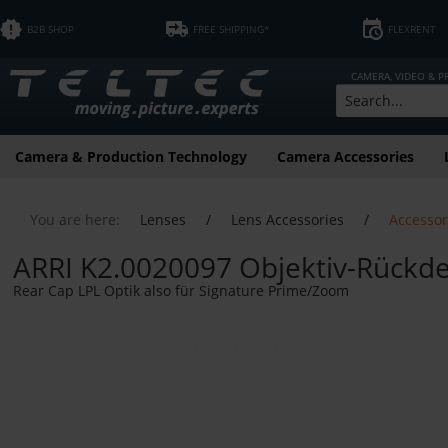
B2B SHOP
FREE SHIPPING*
FLEXRENT
CAMERA, VIDEO & 
Camera & Production Technology
Camera Accessories
You are here:
Lenses
/
Lens Accessories
/
Accessor
ARRI K2.0020097 Objektiv-Rückdec
Rear Cap LPL Optik also für Signature Prime/Zoom