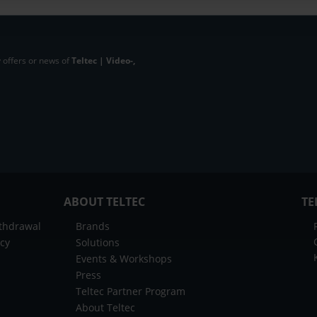
 offers or news of
Teltec | Video-,
ABOUT TELTEC
TE
ithdrawal
Brands
icy
Solutions
Events & Workshops
Press
Teltec Partner Program
About Teltec