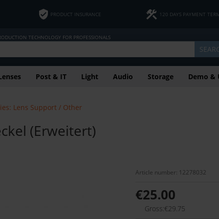
PRODUCT INSURANCE
120 DAYS PAYMENT TER
PRODUCTION TECHNOLOGY FOR PROFESSIONALS
SEAR
Lenses
Post & IT
Light
Audio
Storage
Demo & 
ies: Lens Support / Other
kel (Erweitert)
Article number: 12278032
€25.00
Gross:€29.75