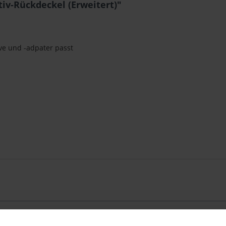
iv-Rückdeckel (Erweitert)"
ive und -adpater passt