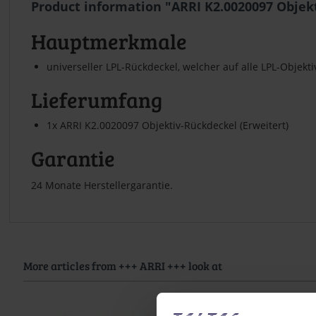
Product information "ARRI K2.0020097 Objekt
Hauptmerkmale
universeller LPL-Rückdeckel, welcher auf alle LPL-Objekt
Lieferumfang
1x ARRI K2.0020097 Objektiv-Rückdeckel (Erweitert)
Garantie
24 Monate Herstellergarantie.
More articles from +++ ARRI +++ look at