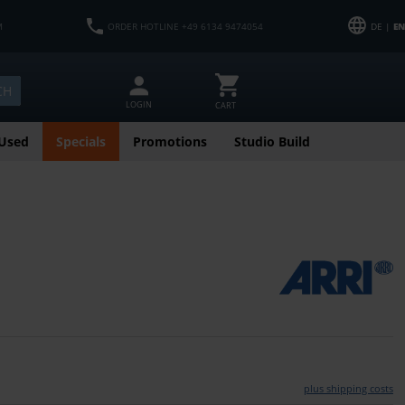
M
ORDER HOTLINE +49 6134 9474054
DE |
EN
CH
LOGIN
CART
Used
Specials
Promotions
Studio Build
plus shipping costs