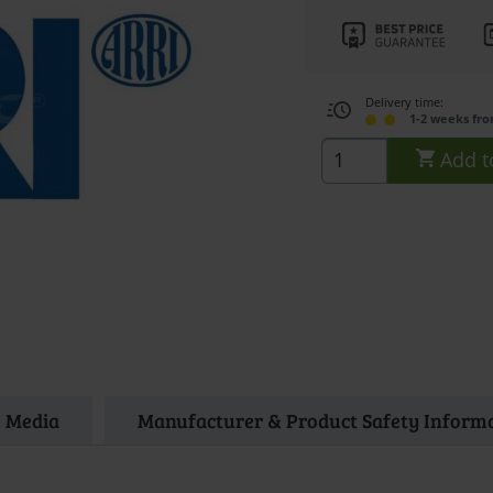
Delivery time:
1-2 weeks fr
Add t
Media
Manufacturer & Product Safety Inform