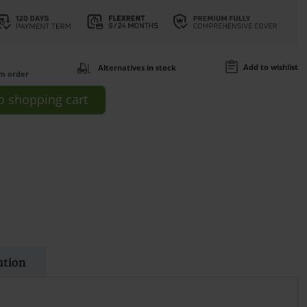
Add to wishlist
Alternatives in stock
om order
o
shopping cart
ation