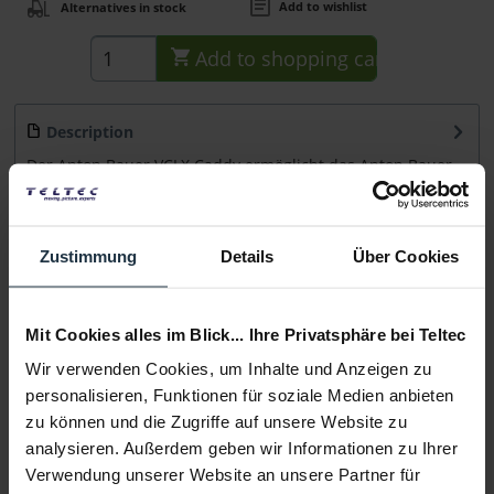
Add to wishlist
Alternatives in stock
Add to
shopping cart
Description
Der Anton Bauer VCLX Caddy ermöglicht das Anton Bauer
VCLX NM2 und das VCLX...
more
Consultation
Zustimmung
Details
Über Cookies
Media
Mit Cookies alles im Blick... Ihre Privatsphäre bei Teltec
Wir verwenden Cookies, um Inhalte und Anzeigen zu
Manufacturer & Product Safety Information
personalisieren, Funktionen für soziale Medien anbieten
Folgende Infos zum Hersteller sind verfübar......
more
zu können und die Zugriffe auf unsere Website zu
analysieren. Außerdem geben wir Informationen zu Ihrer
Verwendung unserer Website an unsere Partner für
More articles from +++ Anton Bauer +++ look at