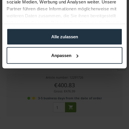
soziale Medien, Werbung und Analysen weiter. Unsere
Partner führen diese Informationen möglicherweise mit
weiteren Daten zusammen, die Sie ihnen bereitgestellt
haben oder die sie im Rahmen Ihrer Nutzung der Dienste
gesammelt haben.
Alle zulassen
Anton Bauer Titon Base Kit für BMPCC
Anpassen
Akku-Kit für Blackmagic Pocket Cinema Camera 4K/6K
Article number: 12291726
€400.83
Gross: €476.99
3-5 business days from the date of order