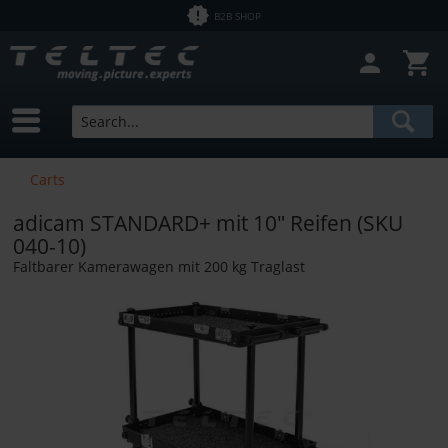
B2B SHOP
Close filter
In Stock
Brands
adicam
Price
Carts
adicam STANDARD+ mit 10" Reifen (SKU
from
€2.50
to
€12700.00
040-10)
Faltbarer Kamerawagen mit 200 kg Traglast