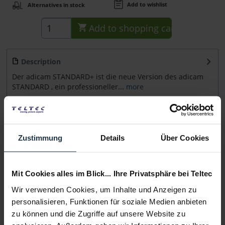
Add to wishlist
Alternatives in stock
Add to
shopping cart
Description
Der adicam STANDARD+ ist die neue Version des adicam
STANDARD , ein professioneller...
more
Accessories
48
Accessories and recommendations
Zustimmung
Details
Über Cookies
Consultation
Mit Cookies alles im Blick... Ihre Privatsphäre bei Teltec
Media
Wir verwenden Cookies, um Inhalte und Anzeigen zu
personalisieren, Funktionen für soziale Medien anbieten
zu können und die Zugriffe auf unsere Website zu
Manufacturer & Product Safety Information