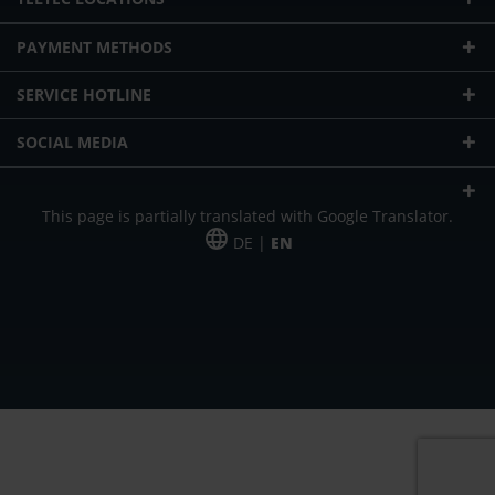
PAYMENT METHODS
SERVICE HOTLINE
SOCIAL MEDIA
This page is partially translated with Google Translator.
DE |
EN
* plus shipping cost
Our offer is addressed to commercial customers, self-employed and
freelancers. The offer is non-binding. Mistakes and changes reserved. All prices
in Euro and plus the legally valid VAT & shipping costs.
*Leasing price at 48 Mon.
*Leasing price at 48 Mon.
PU = Packaging unit
MSRP = manufacturer's suggested retail price