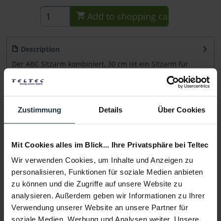
Add to
shopping cart
Description
Der ABC Sitzarm kombiniert, 30 cm ist ein Sitzarm für
Dollys. Hauptmerkmale Sitzarm...
more
Consultation
Zustimmung
Details
Über Cookies
Media
Mit Cookies alles im Blick... Ihre Privatsphäre bei Teltec
Wir verwenden Cookies, um Inhalte und Anzeigen zu
Manufacturer & Product Safety Information
personalisieren, Funktionen für soziale Medien anbieten
Folgende Infos zum Hersteller sind verfübar......
more
zu können und die Zugriffe auf unsere Website zu
analysieren. Außerdem geben wir Informationen zu Ihrer
More articles from +++ ABC +++ look at
Verwendung unserer Website an unsere Partner für
soziale Medien, Werbung und Analysen weiter. Unsere