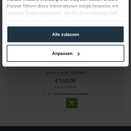
Partner führen diese Informationen möglicherweise mit
weiteren Daten zusammen, die Sie ihnen bereitgestellt
haben oder die sie im Rahmen Ihrer Nutzung der Dienste
gesammelt haben.
Alle zulassen
ABC Kurvenschienen für Willi Go
Anpassen
1/16 Vollkreis, Radius = 3,15 m
Article number: 12230769
€160.00
Gross: €190.40
1-2 weeks from order