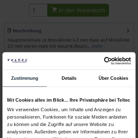
In den
Warenkorb
Beschreibung
Hauptmerkmale 2x Monoklinke 6,3 mm male auf Miniklinke
3,5 mm stereo male mit Neutrik (Rean)...
mehr
Beratung
Zustimmung
Details
Über Cookies
Medien
Mit Cookies alles im Blick... Ihre Privatsphäre bei Teltec
Infos zu Hersteller & Produktsicherheit
Folgende Infos zum Hersteller sind verfübar......
mehr
Wir verwenden Cookies, um Inhalte und Anzeigen zu
personalisieren, Funktionen für soziale Medien anbieten
zu können und die Zugriffe auf unsere Website zu
Weitere Artikel von Cordial ansehen
analysieren. Außerdem geben wir Informationen zu Ihrer