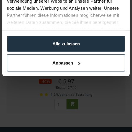
Verwendung unserer Website an unsere Partner für
soziale Medien, Werbung und Analysen weiter. Unsere
Partner führen diese Informationen möglicherweise mit
weiteren Daten zusammen, die Sie ihnen bereitgestellt
haben oder die sie im Rahmen Ihrer Nutzung der Dienste
gesammelt haben.
Alle zulassen
Cordial CFS 3 WW
Miniklinke Stereo male-Miniklinke Stereo male, 3 m
Anpassen
Artikelnummer: 12288837
€ 5,97
-44%
Brutto: € 7,10
1-2 Wochen ab Bestellung