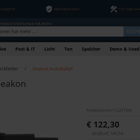
FLEXMIETE
PRODUKTSCHUTZ
120 TAGE ZA
 PRODUKTIONSTECHNIK FÜR PROFIS
SUCH
ive
Post & IT
Licht
Ton
Speicher
Demo & Used
eckfelder
/
Diverse Audiokabel
Speakon
Artikelnummer: 12217246
€ 122,30
Brutto:€ 145,54