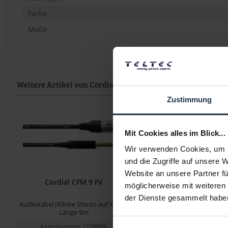
Farbe
Maße
Weitere Artikel von Cordial ansehen
Zustimmung
Mit Cookies alles im Blick...
Wir verwenden Cookies, um I
und die Zugriffe auf unsere 
Website an unsere Partner fü
Cordial CFM 9 FV
Cordial CFY 6 
möglicherweise mit weiteren
der Dienste gesammelt habe
Audiokabel (Klinke Stereo auf XLR f),
2x Monoklinke 6,3mm auf 
Länge 9m
Stereo male
Artikelnummer: 12288936
Artikelnummer: 122