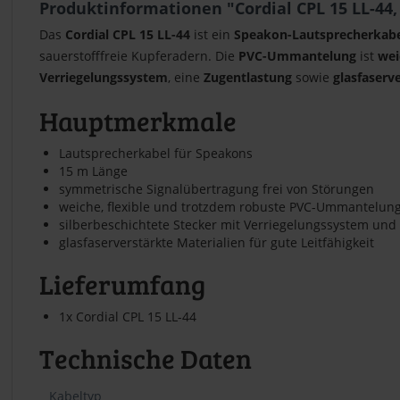
Produktinformationen "Cordial CPL 15 LL-44
Das
Cordial CPL 15 LL-44
ist ein
Speakon-Lautsprecherkabe
sauerstofffreie Kupferadern. Die
PVC-Ummantelung
ist
we
Verriegelungssystem
, eine
Zugentlastung
sowie
glasfaserv
Hauptmerkmale
Lautsprecherkabel für Speakons
15 m Länge
symmetrische Signalübertragung frei von Störungen
weiche, flexible und trotzdem robuste PVC-Ummantelun
silberbeschichtete Stecker mit Verriegelungssystem und
glasfaserverstärkte Materialien für gute Leitfähigkeit
Lieferumfang
1x Cordial CPL 15 LL-44
Technische Daten
Kabeltyp