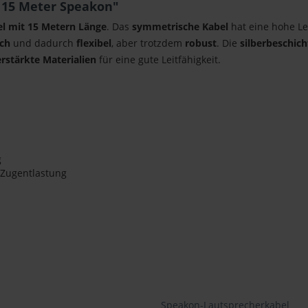
, 15 Meter Speakon"
l mit 15 Metern Länge
. Das
symmetrische Kabel
hat eine hohe Le
ich
und dadurch
flexibel
, aber trotzdem
robust
. Die
silberbeschic
erstärkte Materialien
für eine gute Leitfähigkeit.
g
 Zugentlastung
Speakon-Lautsprecherkabel