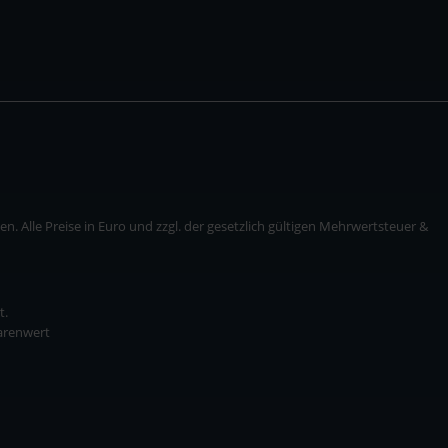
. Alle Preise in Euro und zzgl. der gesetzlich gültigen Mehrwertsteuer &
t.
Warenwert
* zzgl. Versandkosten
ise in Euro und zzgl. der gesetzlich gültigen Mehrwertsteuer & Versandkosten.