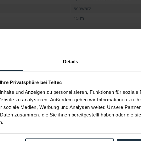
Schwarz
15 m
Details
 Ihre Privatsphäre bei Teltec
nhalte und Anzeigen zu personalisieren, Funktionen für soziale
Website zu analysieren. Außerdem geben wir Informationen zu I
r soziale Medien, Werbung und Analysen weiter. Unsere Partner
VPP
Cordial CFY 6 WPP
Cordial 
 Daten zusammen, die Sie ihnen bereitgestellt haben oder die s
n.
Klinke 6,3mm
2x Monoklinke 6,3 auf Miniklinke 3,5 mm
0,6 m Tiny 
stereo
84978
Artikelnummer: 12291173
Arti