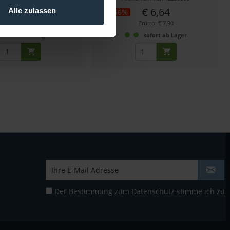
€ 9,90
€ 6,64
Alle zulassen
-56%
Brutto: € 11,78
Brutto: € 7,90
sofort ab Lager
sofort ab Lager
Der Bestimmung zum
Datenschutz
stimme ich zu