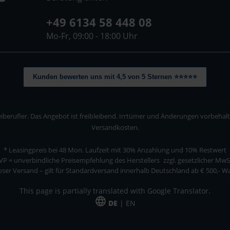
+49 6134 58 448 08
Mo-Fr, 09:00 - 18:00 Uhr
Kunden bewerten uns mit 4,5 von 5 Sternen ⭐⭐⭐⭐⭐
berufler. Das Angebot ist freibleibend. Irrtümer und Änderungen vorbehalten
Versandkosten.
* Leasingpreis bei 48 Mon.
Laufzeit mit 30% Anzahlung und 10% Restwert
VP = unverbindliche Preisempfehlung des Herstellers
zzgl. gesetzlicher MwS
ser Versand – gilt für Standardversand innerhalb Deutschland ab € 500,- 
This page is partially translated with Google Translator.
DE
| EN
ler. Das Angebot ist freibleibend. Irrtümer und Änderungen vorbehalten. Alle Pre