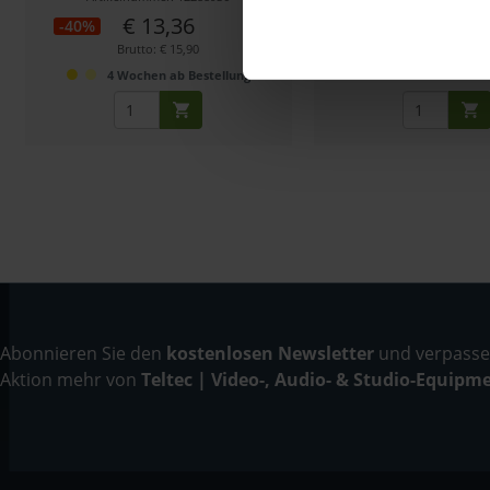
€ 13,36
€ 13,28
-40%
-38%
Brutto: € 15,90
Brutto: € 15,80
4 Wochen ab Bestellung
1-2 Wochen ab B
Abonnieren Sie den
kostenlosen Newsletter
und verpassen
Aktion mehr von
Teltec | Video-, Audio- & Studio-Equipm