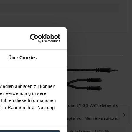
Über Cookies
 Medien anbieten zu können
hrer Verwendung unserer
 führen diese Informationen
CPP 0,6 TT, 0,6m TT-
Cordial EY 0,3 WYY elements
ie im Rahmen Ihrer Nutzung
Phone/TT-Ph.
Telephone Patchkabel für
Y-Adapter von Miniklinke auf zwei...
Patchbays
kelnummer: 12216228
Artikelnummer: 12299306