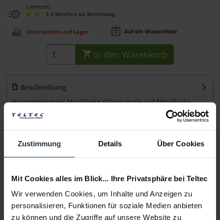
Lieferzeit:
1-2 Wochen ab Bestellung
Auf die Wunschliste
Alternativen auf Lager
In den
Warenkorb
Beschreibung
Hauptmerkmale Miniklinke Stereo male auf Miniklinke
Stereo male mit Neutrik (Rean) Steckern...
mehr
Beratung
Zustimmung
Details
Über Cookies
Medien
Mit Cookies alles im Blick... Ihre Privatsphäre bei Teltec
Wir verwenden Cookies, um Inhalte und Anzeigen zu
Infos zu Hersteller & Produktsicherheit
personalisieren, Funktionen für soziale Medien anbieten
Folgende Infos zum Hersteller sind verfübar......
mehr
zu können und die Zugriffe auf unsere Website zu