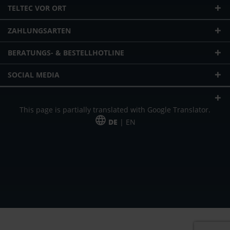
TELTEC VOR ORT
ZAHLUNGSARTEN
BERATUNGS- & BESTELLHOTLINE
SOCIAL MEDIA
This page is partially translated with Google Translator.
DE
| EN
* zzgl. Versandkosten
Unser Angebot richtet sich an gewerbliche Kunden, Selbständige und
Freiberufler. Das Angebot ist freibleibend. Irrtümer und Änderungen
vorbehalten. Alle Preise in Euro und zzgl. der gesetzlich gültigen
Mehrwertsteuer & Versandkosten.
*Leasingpreis bei 48 Mon.
*Leasingpreis bei 48 Mon.
VPE = Verpackungseinheit
UVP = unverbindliche Preisempfehlung des Herstellers (Nettopreis)