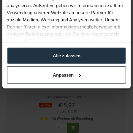
analysieren. Außerdem geben wir Informationen zu Ihrer
Verwendung unserer Website an unsere Partner für
Weitere Artikel von Cordial ansehen
soziale Medien, Werbung und Analysen weiter. Unsere
Partner führen diese Informationen möglicherweise mit
weiteren Daten zusammen, die Sie ihnen bereitgestellt
haben oder die sie im Rahmen Ihrer Nutzung der Dienste
gesammelt haben.
Alle zulassen
Cordial CFS 3 WW
Anpassen
Miniklinke Stereo male-Miniklinke Stereo male, 3 m
Artikelnummer: 12288837
€ 5,97
-44%
Brutto: € 7,10
1-2 Wochen ab Bestellung