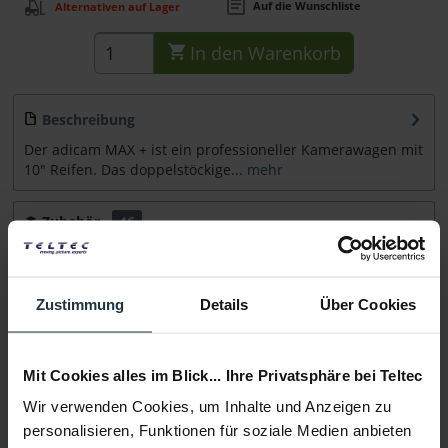
Auf die Wunschliste
Alternativen auf Lager
In den
Warenkorb
Beschreibung
Der adicam MAX + ist ein professioneller Kamerawagen mit
10" Reifen. Das doppelstöckige...
mehr
Zubehör
46
Zubehör und Empfehlungen
Beratung
Zustimmung
Details
Über Cookies
Medien
Mit Cookies alles im Blick... Ihre Privatsphäre bei Teltec
Wir verwenden Cookies, um Inhalte und Anzeigen zu
Infos zu Hersteller & Produktsicherheit
personalisieren, Funktionen für soziale Medien anbieten