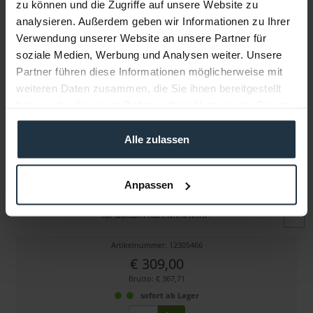
zu können und die Zugriffe auf unsere Website zu
Folgende Infos zum Hersteller sind verfübar......
mehr
analysieren. Außerdem geben wir Informationen zu Ihrer
Verwendung unserer Website an unsere Partner für
Weitere Artikel von adicam ansehen
soziale Medien, Werbung und Analysen weiter. Unsere
Partner führen diese Informationen möglicherweise mit
weiteren Daten zusammen, die Sie ihnen bereitgestellt
haben oder die sie im Rahmen Ihrer Nutzung der Dienste
gesammelt haben.
Alle zulassen
adicam Mini Middle Shelf
Anpassen
für adicam Kart Mini/Mini+
Artikelnummer: 12305466
€ 309,00
Brutto: € 367,71
sofort ab Lager