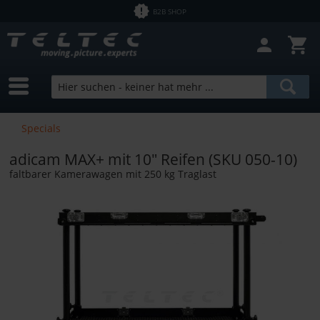
B2B SHOP
Filter schließen
Sofort lieferbar
Hersteller
adicam
Preis
Specials
adicam MAX+ mit 10" Reifen (SKU 050-10)
von
2,50 €
bis
12700,00 €
faltbarer Kamerawagen mit 250 kg Traglast