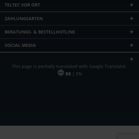
TELTEC VOR ORT
ZAHLUNGSARTEN
BERATUNGS- & BESTELLHOTLINE
SOCIAL MEDIA
This page is partially translated with Google Translator.
DE
| EN
* zzgl. Versandkosten
Unser Angebot richtet sich an gewerbliche Kunden, Selbständige und
Freiberufler. Das Angebot ist freibleibend. Irrtümer und Änderungen
vorbehalten. Alle Preise in Euro und zzgl. der gesetzlich gültigen
Mehrwertsteuer & Versandkosten.
*Leasingpreis bei 48 Mon.
*Leasingpreis bei 48 Mon.
VPE = Verpackungseinheit
UVP = unverbindliche Preisempfehlung des Herstellers (Nettopreis)