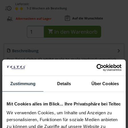
Lieferzeit:
1-2 Wochen ab Bestellung
Auf die Wunschliste
Alternativen auf Lager
In den
Warenkorb
Beschreibung
Das Triad-Orbit IO-HMM male-to-male-Verbindungsstück
besitzt einen IO-H2-Pin auf beiden...
mehr
Beratung
Zustimmung
Details
Über Cookies
Medien
Mit Cookies alles im Blick... Ihre Privatsphäre bei Teltec
Wir verwenden Cookies, um Inhalte und Anzeigen zu
Infos zu Hersteller & Produktsicherheit
personalisieren, Funktionen für soziale Medien anbieten
Folgende Infos zum Hersteller sind verfübar......
mehr
zu können und die Zugriffe auf unsere Website zu