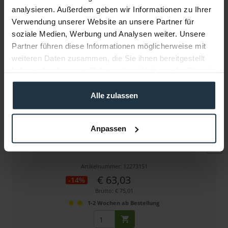
analysieren. Außerdem geben wir Informationen zu Ihrer
Verwendung unserer Website an unsere Partner für
Weitere Artikel von Triad-Orbit ansehen
soziale Medien, Werbung und Analysen weiter. Unsere
Partner führen diese Informationen möglicherweise mit
weiteren Daten zusammen, die Sie ihnen bereitgestellt
haben oder die sie im Rahmen Ihrer Nutzung der Dienste
gesammelt haben.
Alle zulassen
Triad-Orbit IO-W Wandplatte / Desktophalterung
Anpassen
Plattform zum Befestigen von Triad-Orbit-Zubehör
Artikelnummer: 12273151
€ 63,03
-14%
Brutto: € 75,01
1-2 Wochen ab Bestellung