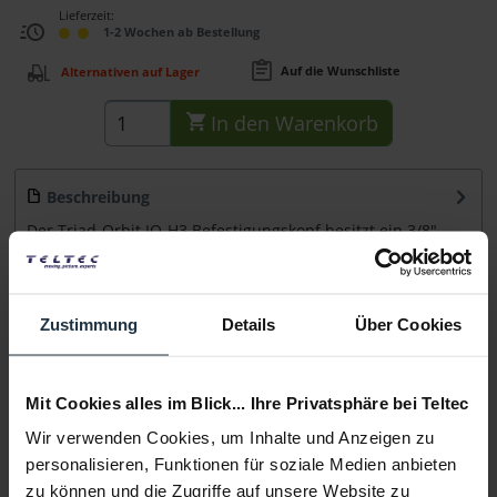
Lieferzeit:
1-2 Wochen ab Bestellung
Auf die Wunschliste
Alternativen auf Lager
In den
Warenkorb
Beschreibung
Der Triad-Orbit IO-H3 Befestigungskopf besitzt ein 3/8"-
Gewinde und ist somit kompatibel mit...
mehr
Beratung
Zustimmung
Details
Über Cookies
Medien
Mit Cookies alles im Blick... Ihre Privatsphäre bei Teltec
Wir verwenden Cookies, um Inhalte und Anzeigen zu
Infos zu Hersteller & Produktsicherheit
personalisieren, Funktionen für soziale Medien anbieten
Folgende Infos zum Hersteller sind verfübar......
mehr
zu können und die Zugriffe auf unsere Website zu