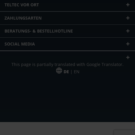
TELTEC VOR ORT
ZAHLUNGSARTEN
BERATUNGS- & BESTELLHOTLINE
SOCIAL MEDIA
This page is partially translated with Google Translator.
DE
| EN
* zzgl. Versandkosten
Unser Angebot richtet sich an gewerbliche Kunden, Selbständige und
Freiberufler. Das Angebot ist freibleibend. Irrtümer und Änderungen
vorbehalten. Alle Preise in Euro und zzgl. der gesetzlich gültigen
Mehrwertsteuer & Versandkosten.
*Leasingpreis bei 48 Mon.
*Leasingpreis bei 48 Mon.
VPE = Verpackungseinheit
UVP = unverbindliche Preisempfehlung des Herstellers (Nettopreis)