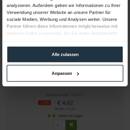
analysieren. Außerdem geben wir Informationen zu Ihrer
Verwendung unserer Website an unsere Partner für
Weitere Artikel von Triad-Orbit ansehen
soziale Medien, Werbung und Analysen weiter. Unsere
Partner führen diese Informationen möglicherweise mit
weiteren Daten zusammen, die Sie ihnen bereitgestellt
haben oder die sie im Rahmen Ihrer Nutzung der Dienste
gesammelt haben.
Alle zulassen
Triad-Orbit 3/8ADA IO-H Adapter
Anpassen
5/8" female auf 3/8" male
Artikelnummer: 12273171
€ 4,62
-72%
Brutto: € 5,50
sofort ab Lager