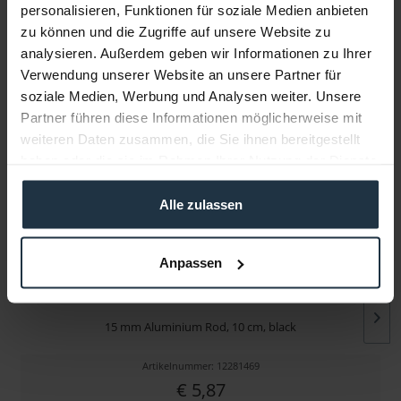
personalisieren, Funktionen für soziale Medien anbieten
zu können und die Zugriffe auf unsere Website zu
Infos zu Hersteller & Produktsicherheit
analysieren. Außerdem geben wir Informationen zu Ihrer
Folgende Infos zum Hersteller sind verfübar......
mehr
Verwendung unserer Website an unsere Partner für
soziale Medien, Werbung und Analysen weiter. Unsere
Weitere Artikel von Tilta ansehen
Partner führen diese Informationen möglicherweise mit
weiteren Daten zusammen, die Sie ihnen bereitgestellt
haben oder die sie im Rahmen Ihrer Nutzung der Dienste
gesammelt haben.
Alle zulassen
Anpassen
Tilta R15-100-B
15 mm Aluminium Rod, 10 cm, black
Artikelnummer: 12281469
€ 5,87