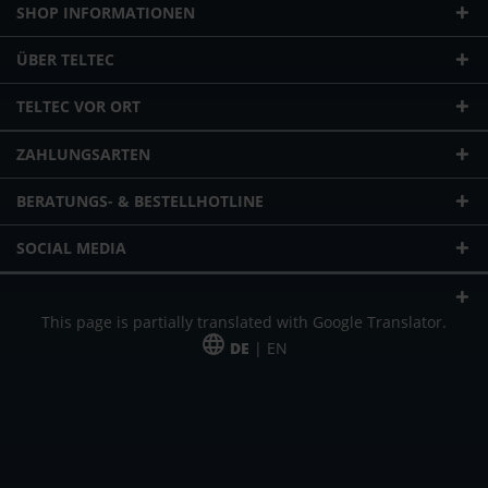
SHOP INFORMATIONEN
ÜBER TELTEC
TELTEC VOR ORT
ZAHLUNGSARTEN
BERATUNGS- & BESTELLHOTLINE
SOCIAL MEDIA
This page is partially translated with Google Translator.
DE
| EN
* zzgl. Versandkosten
Unser Angebot richtet sich an gewerbliche Kunden, Selbständige und
Freiberufler. Das Angebot ist freibleibend. Irrtümer und Änderungen
vorbehalten. Alle Preise in Euro und zzgl. der gesetzlich gültigen
Mehrwertsteuer & Versandkosten.
*Leasingpreis bei 48 Mon.
*Leasingpreis bei 48 Mon.