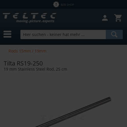
B2B SHOP
Filter schließen
Sofort lieferbar
Hersteller
Tilta
Preis
Rods 15mm / 19mm
Tilta RS19-250
von
1,43 €
bis
12758,00 €
19 mm Stainless Steel Rod, 25 cm