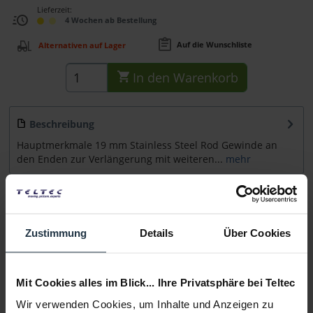
Lieferzeit:
4 Wochen ab Bestellung
Auf die Wunschliste
Alternativen auf Lager
In den
Warenkorb
Beschreibung
Hauptmerkmale 19 mm Stainless Steel Rod Gewinde an
den Enden zur Verlängerung mit weiteren...
mehr
Zubehör
1
Zubehör und Empfehlungen
Zustimmung
Details
Über Cookies
Beratung
Mit Cookies alles im Blick... Ihre Privatsphäre bei Teltec
Medien
Wir verwenden Cookies, um Inhalte und Anzeigen zu