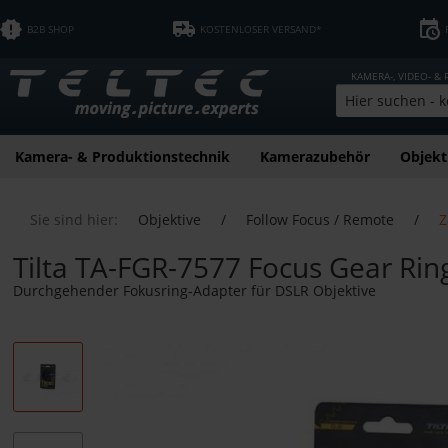
B2B SHOP
KOSTENLOSER VERSAND*
KAMERA-, VIDEO- &
Kamera- & Produktionstechnik
Kamerazubehör
Objekt
Sie sind hier:
Objektive
/
Follow Focus / Remote
/
Z
Tilta TA-FGR-7577 Focus Gear Rin
Durchgehender Fokusring-Adapter für DSLR Objektive