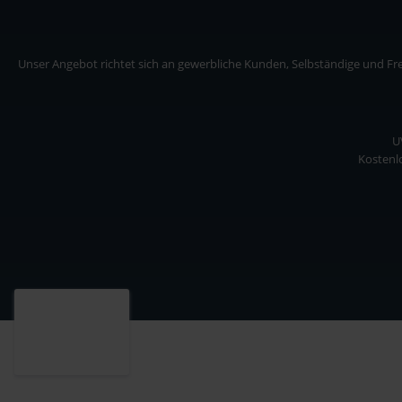
Unser Angebot richtet sich an gewerbliche Kunden, Selbständige und Frei
U
Kostenlo
Unser Angebot richtet sich an gewerbliche Kunden, Selbständige und Freiberuf