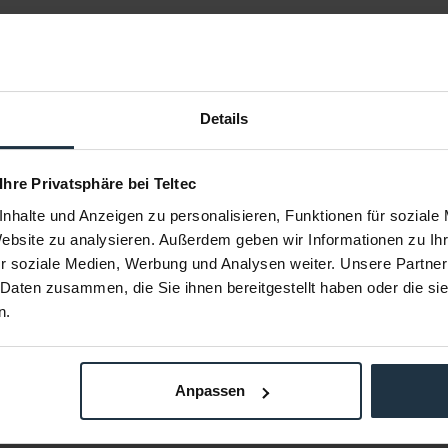
Details
 Ihre Privatsphäre bei Teltec
s Gear Ring
Tilta TA-FGR-6668 Focus Gear Ring
Tilta TA-F
nhalte und Anzeigen zu personalisieren, Funktionen für soziale
mm
66,0 - 68,0 mm
7
Website zu analysieren. Außerdem geben wir Informationen zu I
-Adapter für
Durchgehender Fokusring-Adapter für
Durchgehend
e
DSLR Objektive
r soziale Medien, Werbung und Analysen weiter. Unsere Partner
 Daten zusammen, die Sie ihnen bereitgestellt haben oder die s
89620
Artikelnummer: 12289615
Arti
€ 2,00
n.
Brutto: € 2,38
stellung
sofort ab Lager
Anpassen