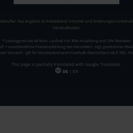
berufler. Das Angebot ist freibleibend. Irrtümer und Änderungen vorbehalten
Versandkosten.
* Leasingpreis bei 48 Mon.
Laufzeit mit 30% Anzahlung und 10% Restwert
VP = unverbindliche Preisempfehlung des Herstellers
zzgl. gesetzlicher MwS
ser Versand – gilt für Standardversand innerhalb Deutschland ab € 500,- 
This page is partially translated with Google Translator.
DE
| EN
ler. Das Angebot ist freibleibend. Irrtümer und Änderungen vorbehalten. Alle Pre
*Leasingpreis bei 48 Mon.
*Leasingpreis bei 48 Mon.
VPE = Verpackungseinheit
UVP = unverbindliche Preisempfehlung des Herstellers (Nettopreis)