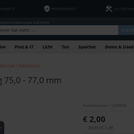
FLEXMIETE
PRODUKTSCHUTZ
120 TAGE ZA
 PRODUKTIONSTECHNIK FÜR PROFIS
SUCH
ive
Post & IT
Licht
Ton
Speicher
Demo & Used
ahnrad / Zahnkranz
g 75,0 - 77,0 mm
Artikelnummer: 12289623
€ 2,00
Brutto:€ 2,38