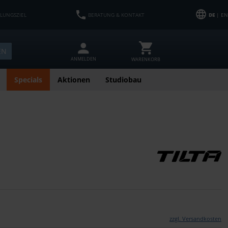
HLUNGSZIEL
BERATUNG & KONTAKT
DE
| EN
EN
ANMELDEN
WARENKORB
Specials
Aktionen
Studiobau
zzgl. Versandkosten