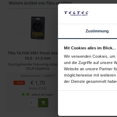
Weitere Artikel von Tilta ansehen
Zustimmung
Mit Cookies alles im Blick...
Tilta TA-FGR-5961 Focus Gear Ring
Tilta TA-FGR-8183 Focu
Wir verwenden Cookies, um I
59,0 - 61,0 mm
81,0 - 83,0 
und die Zugriffe auf unsere 
Durchgehender Fokusring-Adapter für
Durchgehender Fokusring
DSLR Objektive
DSLR Objektiv
Website an unsere Partner fü
möglicherweise mit weiteren
Artikelnummer: 12289617
Artikelnummer: 122
€ 1,70
€ 1,65
der Dienste gesammelt habe
-15%
-18%
Brutto: € 2,02
Brutto: € 1,96
sofort ab Lager
4 Wochen ab Be