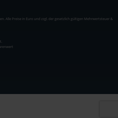
. Alle Preise in Euro und zzgl. der gesetzlich gültigen Mehrwertsteuer &
t.
Warenwert
* zzgl. Versandkosten
ise in Euro und zzgl. der gesetzlich gültigen Mehrwertsteuer & Versandkosten.