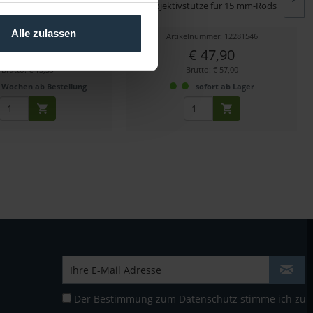
apter für Tiltaing V-Mount
Objektivstütze für 15 mm-Rods
Platte
Alle zulassen
kelnummer: 12292036
Artikelnummer: 12281546
€ 11,25
€ 47,90
Brutto: € 13,39
Brutto: € 57,00
 Wochen ab Bestellung
sofort ab Lager
Der Bestimmung zum
Datenschutz
stimme ich zu