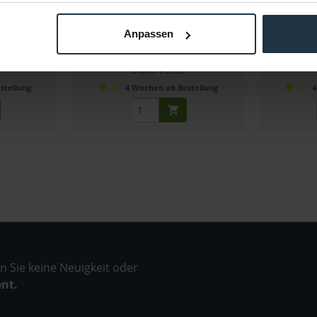
-basiertem
15mm Rohrhalterung
15 mm Rohrad
m-Rods
Anpassen
17657
Artikelnummer: 12295249
Arti
€ 29,85
-10%
-6%
Brutto: € 35,52
stellung
4 Wochen ab Bestellung
4
 Sie keine Neuigkeit oder
ent.