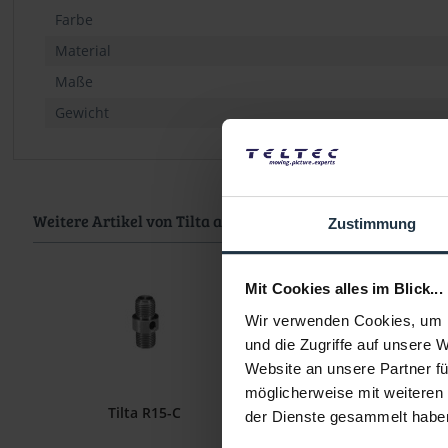
Farbe
Material
Maße
Gewicht
Weitere Artikel von Tilta ansehen
Zustimmung
Mit Cookies alles im Blick...
Wir verwenden Cookies, um I
und die Zugriffe auf unsere 
Website an unsere Partner fü
möglicherweise mit weiteren
Tilta R15-C
Tilta TA-15RH-NATO-
der Dienste gesammelt habe
Holder to NATO