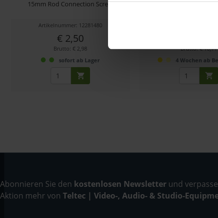
15mm Rod Connection Screw
zur Montage von NATO
Zubehör auf 15-m
Artikelnummer: 12281480
Artikelnummer: 123
€ 2,50
€ 9,00
Brutto: € 2,98
Brutto: € 10,71
sofort ab Lager
4 Wochen ab Be
Abonnieren Sie den
kostenlosen Newsletter
und verpassen
Aktion mehr von
Teltec | Video-, Audio- & Studio-Equipm