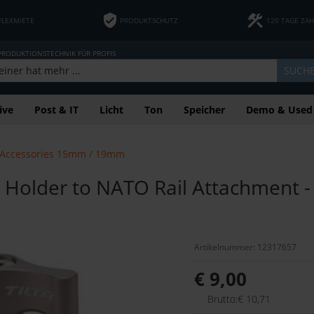
FLEXMIETE
PRODUKTSCHUTZ
120 TAGE ZA
 PRODUKTIONSTECHNIK FÜR PROFIS
SUCH
ive
Post & IT
Licht
Ton
Speicher
Demo & Used
Accessories 15mm / 19mm
older to NATO Rail Attachment -
Artikelnummer: 12317657
€ 9,00
Brutto:€ 10,71