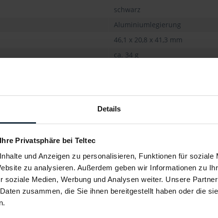
schwarz
Aluminiumlegierung
46,1 x 20,8 x 41,3 mm
ca. 34 g
Details
 Ihre Privatsphäre bei Teltec
nhalte und Anzeigen zu personalisieren, Funktionen für soziale
Website zu analysieren. Außerdem geben wir Informationen zu I
r soziale Medien, Werbung und Analysen weiter. Unsere Partner
 Daten zusammen, die Sie ihnen bereitgestellt haben oder die s
B 15mm Rod
Tilta ES-T20-SRH 15mm Single Rod
Tilta 
n.
...
Holder für...