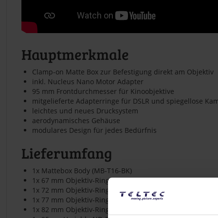
Hauptmerkmale
Clamp-on Matte Box zur Befestigung direkt am Objektiv
inkl. Nucleus Nano Motor Adapter
95 mm Frontdurchmesser für Kinoobjektive
mitgelieferte Adapterringe für DSLR und spiegellose Ka
leichtes und neues Drucksystem
aerodynamisches Gehäuse
modulares Design für jedes Bedürfnis
Lieferumfang
1x Mattebox Body (MB-T16-BK)
1x 67 mm Objektiv-Ring (MB-T16-67)
1x 72 mm Objektiv-Ring (MB-T16-72)
1x 77 mm Objektiv-Ring (MB-T16-77)
1x 82 mm Objektiv-Ring (MB-T16-82)