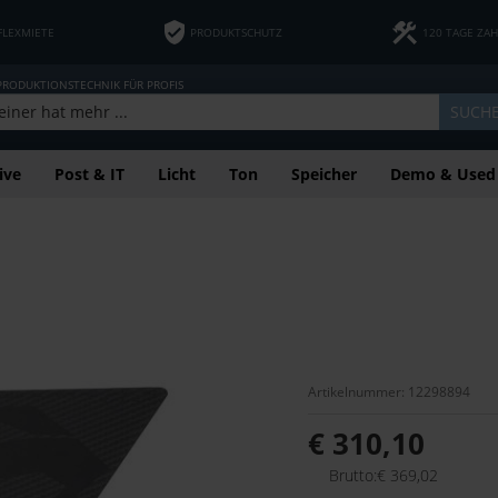
FLEXMIETE
PRODUKTSCHUTZ
120 TAGE ZA
 PRODUKTIONSTECHNIK FÜR PROFIS
SUCH
ive
Post & IT
Licht
Ton
Speicher
Demo & Used
Artikelnummer: 12298894
€ 310,10
Brutto:€ 369,02