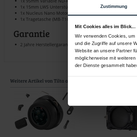
1x 95mm Variable ND-Filterschale (MB-T16-VND)
Zustimmung
1x 15mm LWS Unterstützung (MB-T16-LS)
1x Nucleus Nano Motor Adapter (MB-TM-NMA)
1x Tragetasche (MB-T16-SCC-A)
Mit Cookies alles im Blick...
Garantie
Wir verwenden Cookies, um I
und die Zugriffe auf unsere 
2 Jahre Herstellergarantie
Website an unsere Partner fü
möglicherweise mit weiteren
der Dienste gesammelt habe
Weitere Artikel von Tilta ansehen