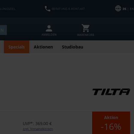
HLUNGSZIEL
BERATUNG & KONTAKT
DE
| EN
EN
ANMELDEN
WARENKORB
Specials
Aktionen
Studiobau
Aktion
-16%
UVP*: 369,00 €
zzgl. Versandkosten