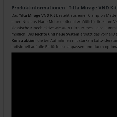
Produktinformationen "Tilta Mirage VND Kit
Das
Tilta Mirage VND Kit
besteht aus einer Clamp-on Matte
einen Nucleus-Nano-Motor (optional erhältlich) direkt am 
klassische Kinoobjektive wie ARRI Ultra Primes, Leica Summ
möglich. Das
leichte und neue System
ersetzt das vorherig
Konstruktion
, die bei Aufnahmen mit starkem Luftwiderst
individuell auf alle Bedürfnisse anpassen und durch option