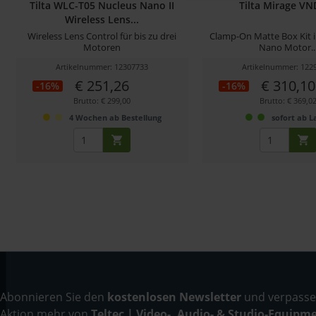
Tilta WLC-T05 Nucleus Nano II
Tilta Mirage VN
Wireless Lens...
Wireless Lens Control für bis zu drei
Clamp-On Matte Box Kit i
Motoren
Nano Motor..
Artikelnummer: 12307733
Artikelnummer: 122
€ 251,26
€ 310,10
-16%
-16%
Brutto: € 299,00
Brutto: € 369,0
4 Wochen ab Bestellung
sofort ab L
Abonnieren Sie den
kostenlosen Newsletter
und verpassen
Aktion mehr von
Teltec | Video-, Audio- & Studio-Equipm