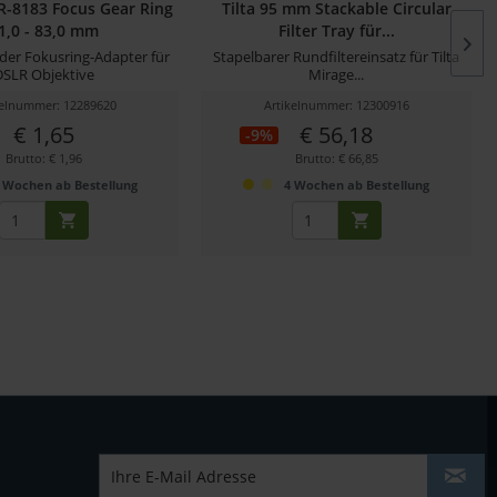
GR-8183 Focus Gear Ring
Tilta 95 mm Stackable Circular
1,0 - 83,0 mm
Filter Tray für...
er Fokusring-Adapter für
Stapelbarer Rundfiltereinsatz für Tilta
DSLR Objektive
Mirage...
kelnummer: 12289620
Artikelnummer: 12300916
€ 1,65
€ 56,18
-9%
Brutto: € 1,96
Brutto: € 66,85
 Wochen ab Bestellung
4 Wochen ab Bestellung