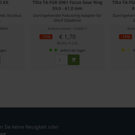
D Kit
Tilta TA-FGR-5961 Focus Gear Ring
Tilta TA-F
59,0 - 61,0 mm
8
nkl. Nucleus
Durchgehender Fokusring-Adapter für
Durchgehend
.
DSLR Objektive
98894
Artikelnummer: 12289617
Arti
€ 1,70
-15%
-18%
2
Brutto: € 2,02
ager
sofort ab Lager
4
 Sie keine Neuigkeit oder
ent.