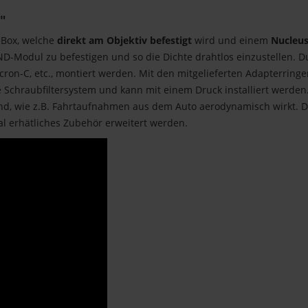
"
 Box, welche
direkt am Objektiv befestigt
wird und einem
Nucleu
VND-Modul zu befestigen und so die Dichte drahtlos einzustellen. 
icron-C, etc., montiert werden. Mit den mitgelieferten Adapterrin
e Schraubfiltersystem und kann mit einem Druck installiert werde
and, wie z.B. Fahrtaufnahmen aus dem Auto aerodynamisch wirkt. 
al erhätliches Zubehör erweitert werden.