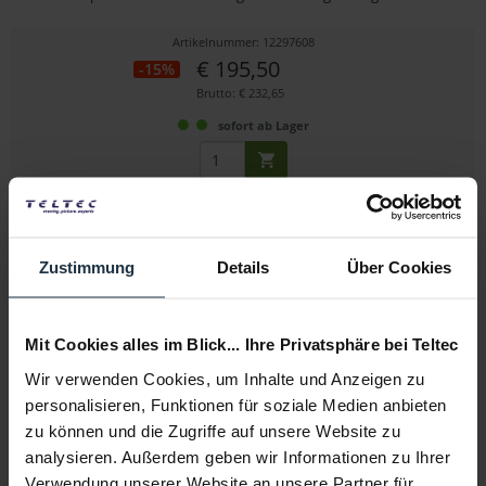
Artikelnummer: 12297608
€ 195,50
-15%
Brutto: € 232,65
sofort ab Lager
Zustimmung
Details
Über Cookies
Mit Cookies alles im Blick... Ihre Privatsphäre bei Teltec
SmallRig 3575 Mini Matte Box Lite
Wir verwenden Cookies, um Inhalte und Anzeigen zu
personalisieren, Funktionen für soziale Medien anbieten
Mini Matte Box Lite für DSLRs und spiegellose Kameras
zu können und die Zugriffe auf unsere Website zu
analysieren. Außerdem geben wir Informationen zu Ihrer
Artikelnummer: 12300821
Verwendung unserer Website an unsere Partner für