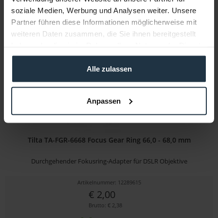
€ 47,85
-25%
soziale Medien, Werbung und Analysen weiter. Unsere
Brutto: € 56,94
Partner führen diese Informationen möglicherweise mit
sofort ab Lager
weiteren Daten zusammen, die Sie ihnen bereitgestellt
haben oder die sie im Rahmen Ihrer Nutzung der Dienste
gesammelt haben.
Alle zulassen
Anpassen
Tilta TA-FGR-6668 Focus Gear Ring 66,0 - 68,0 mm
Durchgehender Fokusring-Adapter für DSLR Objektive
Artikelnummer: 12289615
€ 2,00
Brutto: € 2,38