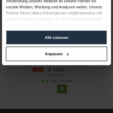
Verwendung unserer Website an unsere Partner für
soziale Medien, Werbung und Analysen weiter. Unsere
Partner führen diese Informationen möglicherweise mit
weiteren Daten zusammen, die Sie ihnen bereitgestellt
haben oder die sie im Rahmen Ihrer Nutzung der Dienste
gesammelt haben.
Alle zulassen
Tilta WLC-T04-PC
Micro USB to Micro USB Nano Motor Power Cable
Anpassen
Artikelnummer: 12284739
€ 14,82
-22%
Brutto: € 17,64
sofort ab Lager