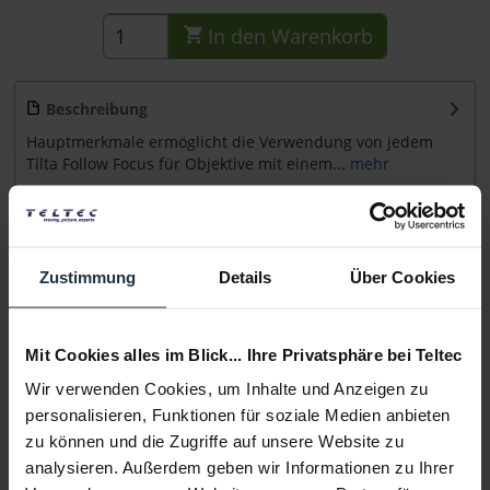
In den
Warenkorb
Beschreibung
Hauptmerkmale ermöglicht die Verwendung von jedem
Tilta Follow Focus für Objektive mit einem...
mehr
Beratung
Zustimmung
Details
Über Cookies
Medien
Mit Cookies alles im Blick... Ihre Privatsphäre bei Teltec
Infos zu Hersteller & Produktsicherheit
Folgende Infos zum Hersteller sind verfübar......
mehr
Wir verwenden Cookies, um Inhalte und Anzeigen zu
personalisieren, Funktionen für soziale Medien anbieten
zu können und die Zugriffe auf unsere Website zu
Weitere Artikel von Tilta ansehen
analysieren. Außerdem geben wir Informationen zu Ihrer