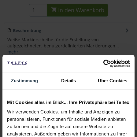
In den
Warenkorb
Beschreibung
Weiße Markierscheibe für die Erstellung von
aufgezeichneten, benutzerdefinierten Markierungen...
mehr
Beratung
Zustimmung
Details
Über Cookies
Medien
Mit Cookies alles im Blick... Ihre Privatsphäre bei Teltec
Infos zu Hersteller & Produktsicherheit
Wir verwenden Cookies, um Inhalte und Anzeigen zu
Folgende Infos zum Hersteller sind verfübar......
mehr
personalisieren, Funktionen für soziale Medien anbieten
zu können und die Zugriffe auf unsere Website zu
Weitere Artikel von Tilta ansehen
analysieren. Außerdem geben wir Informationen zu Ihrer