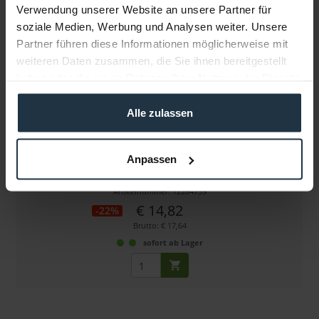
Verwendung unserer Website an unsere Partner für
soziale Medien, Werbung und Analysen weiter. Unsere
Partner führen diese Informationen möglicherweise mit
weiteren Daten zusammen, die Sie ihnen bereitgestellt
haben oder die sie im Rahmen Ihrer Nutzung der Dienste
gesammelt haben.
Alle zulassen
Tilta WLC-T04-PC
Anpassen
Micro USB to Micro USB Nano Motor Power Cable
Artikelnummer: 12284739
€ 14,82
-22%
Brutto: € 17,64
sofort ab Lager