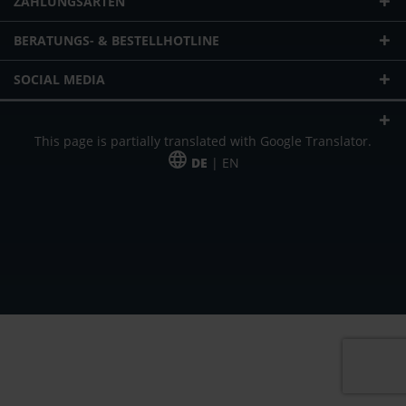
ZAHLUNGSARTEN
BERATUNGS- & BESTELLHOTLINE
SOCIAL MEDIA
This page is partially translated with Google Translator.
DE
| EN
* zzgl. Versandkosten
Unser Angebot richtet sich an gewerbliche Kunden, Selbständige und
Freiberufler. Das Angebot ist freibleibend. Irrtümer und Änderungen
vorbehalten. Alle Preise in Euro und zzgl. der gesetzlich gültigen
Mehrwertsteuer & Versandkosten.
*Leasingpreis bei 48 Mon.
*Leasingpreis bei 48 Mon.
VPE = Verpackungseinheit
UVP = unverbindliche Preisempfehlung des Herstellers (Nettopreis)