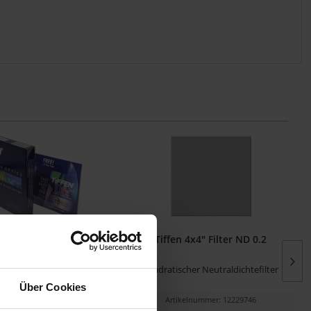
x4" Filter UV Haze 1
Tiffen 4x4" Filter ND 0.2
tischer Schutzfilter
quadratischer Neutraldichtefilter
Über Cookies
kelnummer: 12229847
Artikelnummer: 12229746