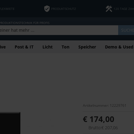
FLEXMIETE
PRODUKTSCHUTZ
120 TAGE ZA
 PRODUKTIONSTECHNIK FÜR PROFIS
SUCH
ive
Post & IT
Licht
Ton
Speicher
Demo & Used
Artikelnummer: 12229761
€ 174,00
Brutto:€ 207,06