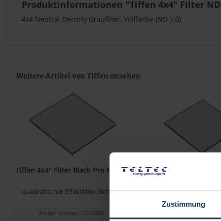
Produktinformationen "Tiffen 4x4" Filter ND
4x4 Neutral Density Graufilter, Vollfarbe (ND 1,0)
Weitere Artikel von Tiffen ansehen
Tiffen 4x4" Filter Black Pro Mist 1
Tiffen 4x4" Black Pro Mi
quadratischer Effektfilter Dichte 1
quadratischer Effek
Zustimmung
Artikelnummer: 12229793
Artikelnummer: 122