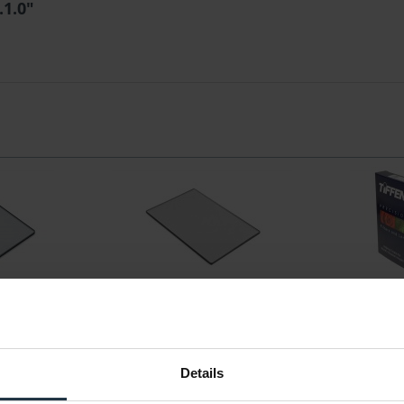
.1.0"
st Filter 1/8
Tiffen 4x4 Filter Bronze
Tiffen 4
Glimmerglass ½
tfilter
4x4 Effektfilter
quadra
Details
26927
Artikelnummer: 12301778
Arti