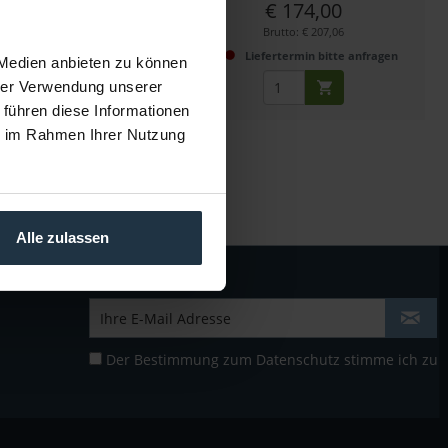
€ 179,00
€ 174,00
Brutto: € 213,01
Brutto: € 207,06
fertermin bitte anfragen
Liefertermin bitte anfragen
 Medien anbieten zu können
hrer Verwendung unserer
 führen diese Informationen
ie im Rahmen Ihrer Nutzung
Alle zulassen
Der Bestimmung zum
Datenschutz
stimme ich zu