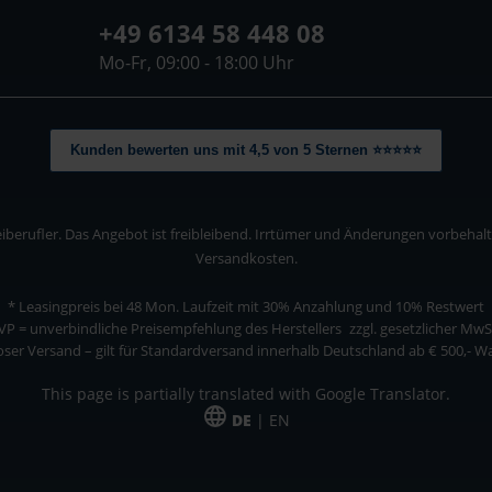
+49 6134 58 448 08
Mo-Fr, 09:00 - 18:00 Uhr
Kunden bewerten uns mit 4,5 von 5 Sternen ⭐⭐⭐⭐⭐
berufler. Das Angebot ist freibleibend. Irrtümer und Änderungen vorbehalten
Versandkosten.
* Leasingpreis bei 48 Mon.
Laufzeit mit 30% Anzahlung und 10% Restwert
VP = unverbindliche Preisempfehlung des Herstellers
zzgl. gesetzlicher MwS
ser Versand – gilt für Standardversand innerhalb Deutschland ab € 500,- 
This page is partially translated with Google Translator.
DE
| EN
ler. Das Angebot ist freibleibend. Irrtümer und Änderungen vorbehalten. Alle Pre
*Leasingpreis bei 48 Mon.