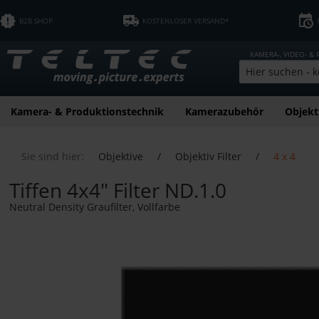
B2B SHOP
KOSTENLOSER VERSAND*
KAMERA-, VIDEO- &
Kamera- & Produktionstechnik
Kamerazubehör
Objekt
Sie sind hier:
Objektive
/
Objektiv Filter
/
4 x 4
Tiffen 4x4" Filter ND.1.0
Neutral Density Graufilter, Vollfarbe