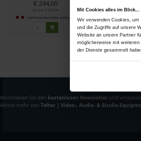
€ 244,00
€ 242,86
Mit Cookies alles im Blick...
Brutto: € 290,36
Brutto: € 289,0
Liefertermin bitte anfragen
Liefertermin bitt
Wir verwenden Cookies, um I
und die Zugriffe auf unsere 
Website an unsere Partner fü
möglicherweise mit weiteren
der Dienste gesammelt habe
Abonnieren Sie den
kostenlosen Newsletter
und verpassen
Aktion mehr von
Teltec | Video-, Audio- & Studio-Equipm