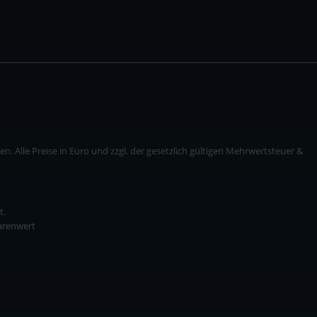
. Alle Preise in Euro und zzgl. der gesetzlich gültigen Mehrwertsteuer &
t.
Warenwert
* zzgl. Versandkosten
ise in Euro und zzgl. der gesetzlich gültigen Mehrwertsteuer & Versandkosten.