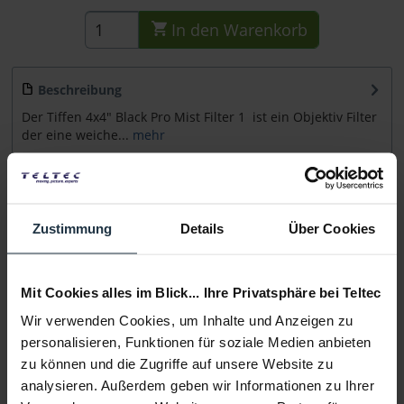
In den
Warenkorb
Beschreibung
Der Tiffen 4x4" Black Pro Mist Filter 1 ist ein Objektiv Filter
der eine weiche...
mehr
Beratung
Zustimmung
Details
Über Cookies
Medien
Mit Cookies alles im Blick... Ihre Privatsphäre bei Teltec
Infos zu Hersteller & Produktsicherheit
Folgende Infos zum Hersteller sind verfübar......
mehr
Wir verwenden Cookies, um Inhalte und Anzeigen zu
personalisieren, Funktionen für soziale Medien anbieten
zu können und die Zugriffe auf unsere Website zu
Weitere Artikel von Tiffen ansehen
analysieren. Außerdem geben wir Informationen zu Ihrer