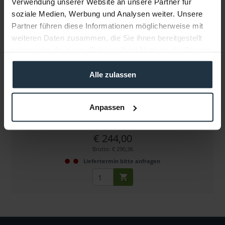
Verwendung unserer Website an unsere Partner für
soziale Medien, Werbung und Analysen weiter. Unsere
Partner führen diese Informationen möglicherweise mit
weiteren Daten zusammen, die Sie ihnen bereitgestellt
haben oder die sie im Rahmen Ihrer Nutzung der Dienste
gesammelt haben.
Alle zulassen
Tiffen 4x4" Filter Black Pro Mist 1
quadratischer Effektfilter Dichte 1
Anpassen
Artikelnummer: 12229793
€ 244,00
Brutto: € 290,36
Liefertermin bitte anfragen