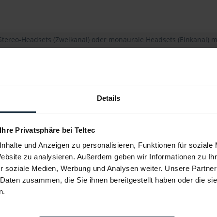
 Stereo-Headsets (Zweikanal) oder monaurale Headsets (Einkanal)
Ohm
Details
LR
r (TRRS) 3,5 mm Jack
 Ihre Privatsphäre bei Teltec
8FBH etherCON RJ45
nhalte und Anzeigen zu personalisieren, Funktionen für soziale
Website zu analysieren. Außerdem geben wir Informationen zu I
r soziale Medien, Werbung und Analysen weiter. Unsere Partner
 Daten zusammen, die Sie ihnen bereitgestellt haben oder die s
sierend
n.