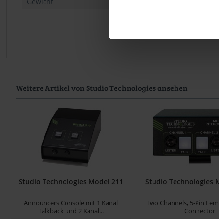
Gewicht
ca. 230 g
Weitere Artikel von Studio Technologies ansehen
Studio Technologies Model 211
Studio Technologies 
Announcers Console mit 1 Kanal
Two Channels, 5-Pin Fem
Talkback und 2 Kanal...
Connector