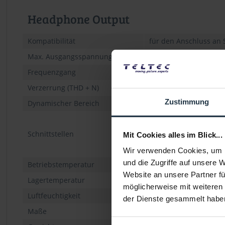
Headphone Output
Kompatibilität
für den Anschluss an
Max. Ausgangsspannung
2,8 Vrms, 1 kHz, 150 
Frequenzgang
20 Hz bis 10 kHz, -3 dB
Verzerrung (THD + N)
< 0,002 %
Zustimmung
Dynamischer Bereich
> 100 dB
Headset A: 4-pin (M) X
Headset B: 4-Conducto
Schnittstellen
Mit Cookies alles im Blick...
Ethernet: Neutrik NE
USB: Typ A
Wir verwenden Cookies, um I
und die Zugriffe auf unsere 
Betriebstemperatur
0 °C bis 50 °C
Website an unsere Partner fü
Lagertemperatur
-40 °C bis 70 °C
möglicherweise mit weiteren
Luftfeuchtigkeit
0 - 95 % nicht-konden
der Dienste gesammelt habe
Maße
79 x 40 x 125 mm