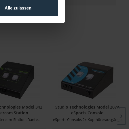
Alle zulassen
chnologies Model 342
Studio Technologies Model 207A
tercom Station
eSports Console
tercom-Station, Dante...
eSports Console, 2x Kopfhörerausgänge