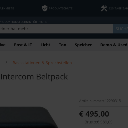
FLEXMIETE
PRODUKTSCHUTZ
120 TAGE ZA
 PRODUKTIONSTECHNIK FÜR PROFIS
SUCH
ive
Post & IT
Licht
Ton
Speicher
Demo & Used
/
Basisstationen & Sprechstellen
 Intercom Beltpack
Artikelnummer: 12290315
€ 495,00
Brutto:€ 589,05