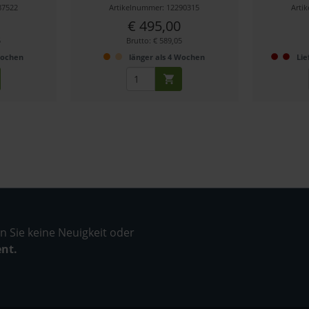
87522
Artikelnummer: 12290315
Arti
€ 495,00
5
Brutto: € 589,05
Wochen
länger als 4 Wochen
Lie
 Sie keine Neuigkeit oder
ent.