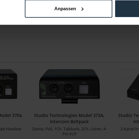
Anpassen
Model 370a
Studio Technologies Model 373A,
Studio Te
Intercom Beltpack
In
ale Headset
Dante, PoE, 1Ch. Talkback, 2Ch. Listen, 4-
2-Kanal In
Pin XLR