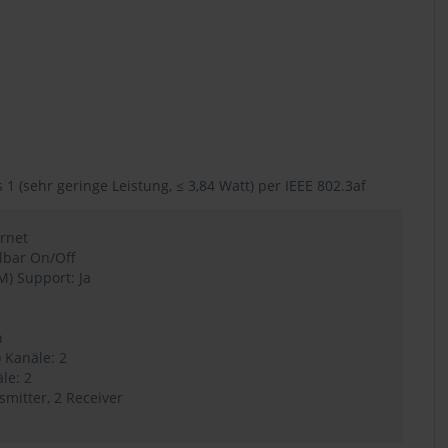
 1 (sehr geringe Leistung, ≤ 3,84 Watt) per IEEE 802.3af
rnet
lbar On/Off
) Support: Ja
n
 Kanäle: 2
le: 2
smitter, 2 Receiver