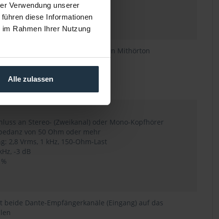
% (bei minimaler Verstärkung)
hrer Verwendung unserer
amikbereich
 führen diese Informationen
ie im Rahmen Ihrer Nutzung
nte-Senderkanal (Ausgang) und den Mithörton
em Nennpegel (-19 dBFS)
Alle zulassen
tivem Kompressor
chluss an Stereo- (Zweikanal) oder Mono-Kopfhörer
mpedanz von 50 Ohm oder mehr
 2,8 Vrms, 1 kHz, 150-Ohm-Last
kHz, -3 dB
 %
 beide Dante-Empfängerkanäle (Eingang) auf das
len