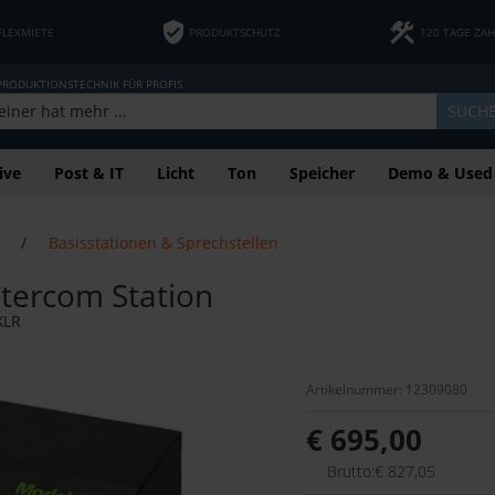
FLEXMIETE
PRODUKTSCHUTZ
120 TAGE ZA
 PRODUKTIONSTECHNIK FÜR PROFIS
SUCH
ive
Post & IT
Licht
Ton
Speicher
Demo & Used
/
Basisstationen & Sprechstellen
ntercom Station
XLR
Artikelnummer: 12309080
€ 695,00
Brutto:€ 827,05