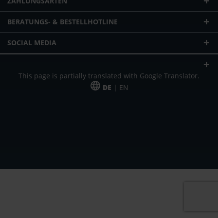
ZAHLUNGSARTEN
BERATUNGS- & BESTELLHOTLINE
SOCIAL MEDIA
This page is partially translated with Google Translator.
DE
| EN
* zzgl. Versandkosten
Unser Angebot richtet sich an gewerbliche Kunden, Selbständige und
Freiberufler. Das Angebot ist freibleibend. Irrtümer und Änderungen
vorbehalten. Alle Preise in Euro und zzgl. der gesetzlich gültigen
Mehrwertsteuer & Versandkosten.
*Leasingpreis bei 48 Mon.
*Leasingpreis bei 48 Mon.
VPE = Verpackungseinheit
UVP = unverbindliche Preisempfehlung des Herstellers (Nettopreis)