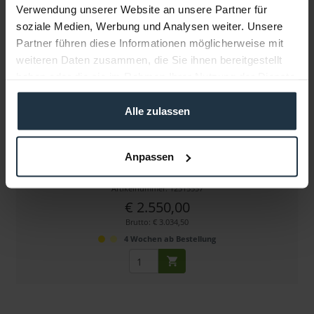
Verwendung unserer Website an unsere Partner für
soziale Medien, Werbung und Analysen weiter. Unsere
Partner führen diese Informationen möglicherweise mit
weiteren Daten zusammen, die Sie ihnen bereitgestellt
haben oder die sie im Rahmen Ihrer Nutzung der Dienste
gesammelt haben.
Alle zulassen
Studio Technologies Model 5312 Intercom Station
Anpassen
12-Kanal Intercom-Station, Dante Audio-over-Ethernet
Artikelnummer: 12315557
€ 2.550,00
Brutto: € 3.034,50
4 Wochen ab Bestellung