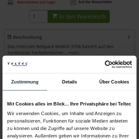
Auf die Wunschliste
Alternativen auf Lager
In den
Warenkorb
Beschreibung
Das Intercom Beltpack Modell 370A basiert auf den
Funktionen herkömmlicher...
mehr
Beratung
Zustimmung
Details
Über Cookies
Medien
Mit Cookies alles im Blick... Ihre Privatsphäre bei Teltec
Infos zu Hersteller & Produktsicherheit
Wir verwenden Cookies, um Inhalte und Anzeigen zu
Folgende Infos zum Hersteller sind verfübar......
mehr
personalisieren, Funktionen für soziale Medien anbieten
zu können und die Zugriffe auf unsere Website zu
Weitere Artikel von Studio Technologies ansehen
analysieren. Außerdem geben wir Informationen zu Ihrer