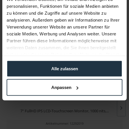
personalisieren, Funktionen für soziale Medien anbieten
zu können und die Zugriffe auf unsere Website zu
Infos zu Hersteller & Produktsicherheit
analysieren. Außerdem geben wir Informationen zu Ihrer
Folgende Infos zum Hersteller sind verfübar......
mehr
Verwendung unserer Website an unsere Partner für
soziale Medien, Werbung und Analysen weiter. Unsere
Partner führen diese Informationen möglicherweise mit
Weitere Artikel von smallHD ansehen
weiteren Daten zusammen, die Sie ihnen bereitgestellt
haben oder die sie im Rahmen Ihrer Nutzung der Dienste
gesammelt haben.
Alle zulassen
Anpassen
smallHD Indie 7
7" FullHD IPS LCD-Touchscreen Monitor, 1000 nits,...
Artikelnummer: 12292019