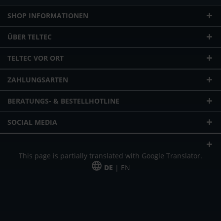
SHOP INFORMATIONEN
ÜBER TELTEC
TELTEC VOR ORT
ZAHLUNGSARTEN
BERATUNGS- & BESTELLHOTLINE
SOCIAL MEDIA
This page is partially translated with Google Translator.
DE
| EN
* zzgl. Versandkosten
Unser Angebot richtet sich an gewerbliche Kunden, Selbständige und
Freiberufler. Das Angebot ist freibleibend. Irrtümer und Änderungen
vorbehalten. Alle Preise in Euro und zzgl. der gesetzlich gültigen
Mehrwertsteuer & Versandkosten.
*Leasingpreis bei 48 Mon.