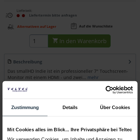
Lieferzeit:
Liefertermin bitte anfragen
Auf die Wunschliste
Alternativen auf Lager
In den
Warenkorb
Beschreibung
Das smallHD Indie ist ein professioneller 7" Touchscreen-
Monitor mit einem HDMI - und zwei...
mehr
Zubehör
10
Zubehör und Empfehlungen
Zustimmung
Details
Über Cookies
Beratung
Mit Cookies alles im Blick... Ihre Privatsphäre bei Teltec
Medien
Wir verwenden Cookies, um Inhalte und Anzeigen zu