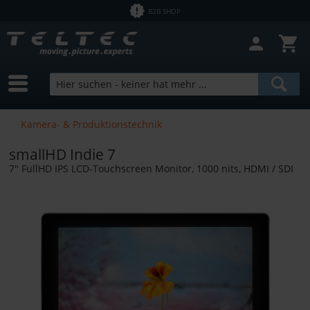
B2B SHOP
Filter schließen
Sofort lieferbar
Hersteller
Teradek
Preis
Kamera- & Produktionstechnik
smallHD Indie 7
von
0,01 €
bis
26800,00 €
7" FullHD IPS LCD-Touchscreen Monitor, 1000 nits, HDMI / SDI