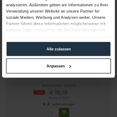
analysieren. Außerdem geben wir Informationen zu Ihrer
Verwendung unserer Website an unsere Partner für
Weitere Artikel von smallHD ansehen
soziale Medien, Werbung und Analysen weiter. Unsere
Partner führen diese Informationen möglicherweise mit
weiteren Daten zusammen, die Sie ihnen bereitgestellt
haben oder die sie im Rahmen Ihrer Nutzung der Dienste
gesammelt haben.
Alle zulassen
smallHD 24-Zoll (0,6m) dünnes SDI Kabel
Anpassen
BNC Kabel Stecker / Stecker, male, 0,6 Meter
Artikelnummer: 12264958
€ 10,19
-14%
Brutto: € 12,13
sofort ab Lager