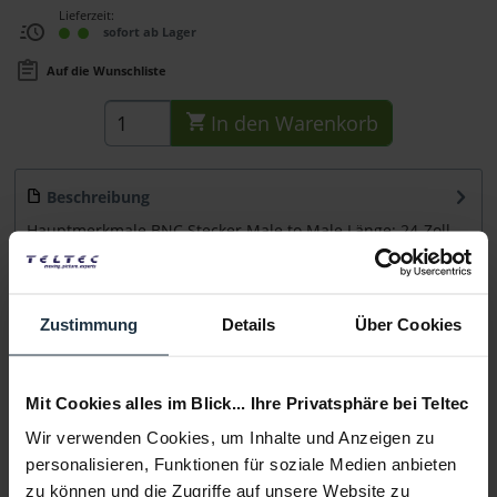
Lieferzeit:
sofort ab Lager
Auf die Wunschliste
In den
Warenkorb
Beschreibung
Hauptmerkmale BNC Stecker Male to Male Länge: 24-Zoll
(61 cm) Aussendurchmesser :...
mehr
Beratung
Zustimmung
Details
Über Cookies
Medien
Mit Cookies alles im Blick... Ihre Privatsphäre bei Teltec
Wir verwenden Cookies, um Inhalte und Anzeigen zu
Infos zu Hersteller & Produktsicherheit
personalisieren, Funktionen für soziale Medien anbieten
Folgende Infos zum Hersteller sind verfübar......
mehr
zu können und die Zugriffe auf unsere Website zu