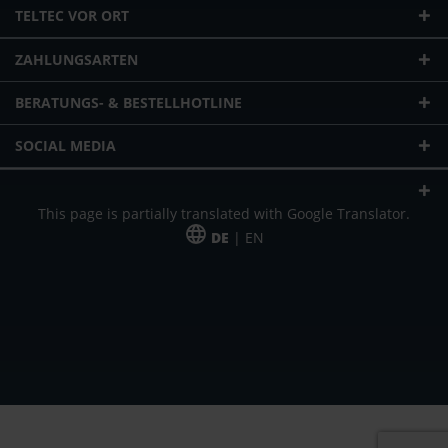
TELTEC VOR ORT
ZAHLUNGSARTEN
BERATUNGS- & BESTELLHOTLINE
SOCIAL MEDIA
This page is partially translated with Google Translator.
DE
| EN
* zzgl. Versandkosten
Unser Angebot richtet sich an gewerbliche Kunden, Selbständige und
Freiberufler. Das Angebot ist freibleibend. Irrtümer und Änderungen
vorbehalten. Alle Preise in Euro und zzgl. der gesetzlich gültigen
Mehrwertsteuer & Versandkosten.
*Leasingpreis bei 48 Mon.
*Leasingpreis bei 48 Mon.
VPE = Verpackungseinheit
UVP = unverbindliche Preisempfehlung des Herstellers (Nettopreis)