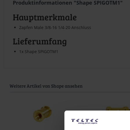
Produktinformationen "Shape SPIGOTM1"
Hauptmerkmale
Zapfen Male 3/8-16 1/4-20 Anschluss
Lieferumfang
1x Shape SPIGOTM1
Weitere Artikel von Shape ansehen