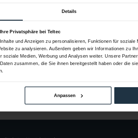
Details
TM1
Shape MICMO
16 Anschluss
Stoßsicherer Mikrofonhalter für Kameras
 Ihre Privatsphäre bei Teltec
59529
Artikelnummer: 12272988
nhalte und Anzeigen zu personalisieren, Funktionen für soziale
€ 41,18
Website zu analysieren. Außerdem geben wir Informationen zu I
Brutto: € 49,00
r soziale Medien, Werbung und Analysen weiter. Unsere Partner
estellung
2-3 Wochen ab Bestellung
 Daten zusammen, die Sie ihnen bereitgestellt haben oder die s
n.
Anpassen