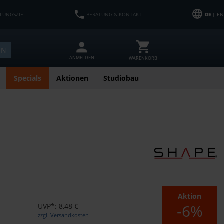
HLUNGSZIEL
BERATUNG & KONTAKT
DE
| EN
EN
ANMELDEN
WARENKORB
Specials
Aktionen
Studiobau
Aktion
-6%
UVP*: 8,48 €
zzgl. Versandkosten