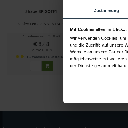
Zustimmung
Shape SPIGOTF1
Shape SPIGO
Zapfen Female 3/8-16 1/4-20
Zapfen Male 1/4-20, 3/8-
Mit Cookies alles im Blick...
Artikelnummer: 12259528
Artikelnummer: 122
Wir verwenden Cookies, um I
€ 8,48
€ 8,00
-6%
und die Zugriffe auf unsere 
Brutto: € 10,09
Brutto: € 9,52
Website an unsere Partner fü
1-2 Wochen ab Bestellung
1-2 Wochen ab B
möglicherweise mit weiteren
der Dienste gesammelt habe