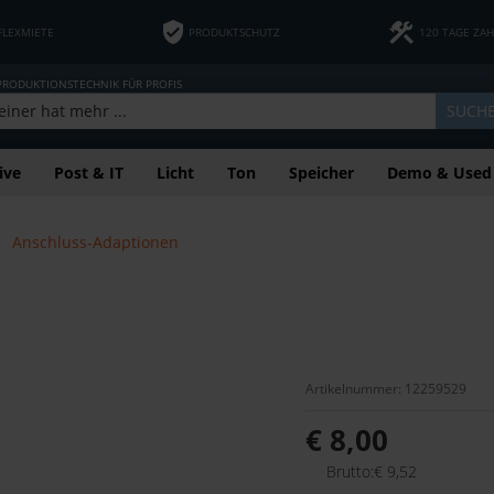
FLEXMIETE
PRODUKTSCHUTZ
120 TAGE ZA
 PRODUKTIONSTECHNIK FÜR PROFIS
SUCH
ive
Post & IT
Licht
Ton
Speicher
Demo & Used
Anschluss-Adaptionen
Artikelnummer: 12259529
€ 8,00
Brutto:€ 9,52