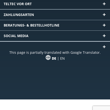
TELTEC VOR ORT
ZAHLUNGSARTEN
BERATUNGS- & BESTELLHOTLINE
SOCIAL MEDIA
This page is partially translated with Google Translator.
DE
| EN
* zzgl. Versandkosten
Unser Angebot richtet sich an gewerbliche Kunden, Selbständige und
Freiberufler. Das Angebot ist freibleibend. Irrtümer und Änderungen
vorbehalten. Alle Preise in Euro und zzgl. der gesetzlich gültigen
Mehrwertsteuer & Versandkosten.
*Leasingpreis bei 48 Mon.
*Leasingpreis bei 48 Mon.
VPE = Verpackungseinheit
UVP = unverbindliche Preisempfehlung des Herstellers (Nettopreis)