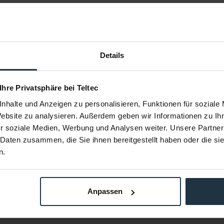
Details
 Ihre Privatsphäre bei Teltec
ight- Pack
Porta Brace CAR-2B
Por
)
nhalte und Anzeigen zu personalisieren, Funktionen für soziale
 SkyPanel S60
Cargo Case (schwarz)
Kameratasc
Website zu analysieren. Außerdem geben wir Informationen zu I
r soziale Medien, Werbung und Analysen weiter. Unsere Partner
77076
Artikelnummer: 12233814
Arti
 Daten zusammen, die Sie ihnen bereitgestellt haben oder die s
€ 290,00
-13%
n.
0
Brutto: € 345,10
estellung
1-2 Wochen ab Bestellung
1-
Anpassen