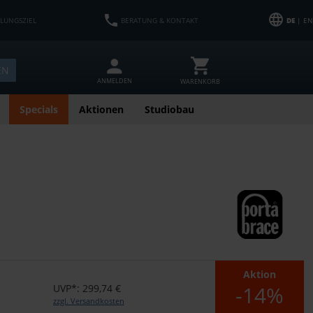
HLUNGSZIEL
BERATUNG & KONTAKT
DE
| EN
EN
ANMELDEN
WARENKORB
Specials
Aktionen
Studiobau
Aktion
-14%
UVP*: 299,74 €
zzgl. Versandkosten