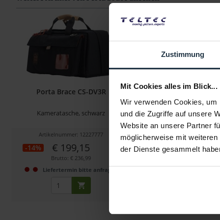
Zustimmung
Mit Cookies alles im Blick...
Porta Brace CS-DV3R
Porta Brace LPB-S60 L
Case (Black
Wir verwenden Cookies, um I
Kameratasche, schwarz
mit starrem Rahmen, Arri
und die Zugriffe auf unsere 
Website an unsere Partner fü
Artikelnummer: 12227777
Artikelnummer: 122
möglicherweise mit weiteren
€ 199,15
€ 619,33
-14%
-14%
der Dienste gesammelt habe
Brutto: € 236,99
Brutto: € 737,0
Liefertermin bitte anfragen
1-2 Wochen ab B