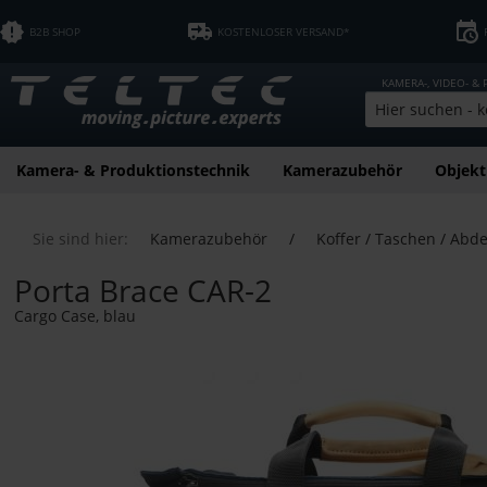
B2B SHOP
KOSTENLOSER VERSAND*
KAMERA-, VIDEO- &
Kamera- & Produktionstechnik
Kamerazubehör
Objekt
Sie sind hier:
Kamerazubehör
/
Koffer / Taschen / Abd
Porta Brace CAR-2
Cargo Case, blau