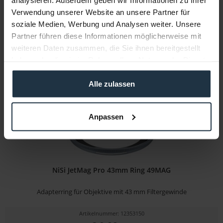
Verwendung unserer Website an unsere Partner für
Artikelnummer: 12353149
soziale Medien, Werbung und Analysen weiter. Unsere
€ 9,92
Partner führen diese Informationen möglicherweise mit
Brutto: € 11,80
weiteren Daten zusammen, die Sie ihnen bereitgestellt
1-2 Wochen ab Bestellung
haben oder die sie im Rahmen Ihrer Nutzung der Dienste
gesammelt haben.
Alle zulassen
Anpassen
NiSi JetMag Pro 43mm Ring 49MAG
Adapterring für Objektive mit 43 mm Filtergewinde
Artikelnummer: 12353150