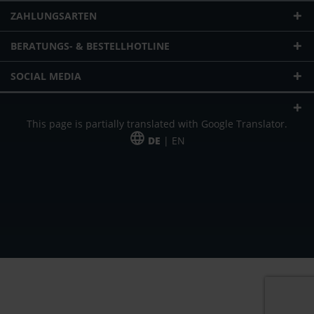
ZAHLUNGSARTEN
BERATUNGS- & BESTELLHOTLINE
SOCIAL MEDIA
This page is partially translated with Google Translator.
DE
| EN
* zzgl. Versandkosten
Unser Angebot richtet sich an gewerbliche Kunden, Selbständige und
Freiberufler. Das Angebot ist freibleibend. Irrtümer und Änderungen
vorbehalten. Alle Preise in Euro und zzgl. der gesetzlich gültigen
Mehrwertsteuer & Versandkosten.
*Leasingpreis bei 48 Mon.
*Leasingpreis bei 48 Mon.
VPE = Verpackungseinheit
UVP = unverbindliche Preisempfehlung des Herstellers (Nettopreis)