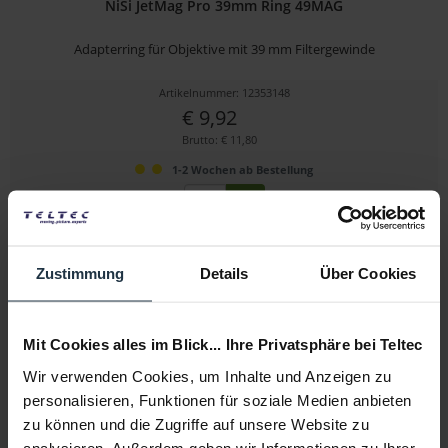
NiSi JetMag Pro 39mm Ring 49MAG
Adapterring für Objektive mit 39 mm Filtergewinde
Artikelnummer: 12353148
€ 9,92
Brutto: € 11,80
1-2 Wochen ab Bestellung
Zustimmung
Details
Über Cookies
Mit Cookies alles im Blick... Ihre Privatsphäre bei Teltec
Wir verwenden Cookies, um Inhalte und Anzeigen zu
NiSi JetMag Pro 40.5mm Ring 49MAG
personalisieren, Funktionen für soziale Medien anbieten
zu können und die Zugriffe auf unsere Website zu
Adapterring für Objektive mit 40,5 mm Filtergewinde
analysieren. Außerdem geben wir Informationen zu Ihrer