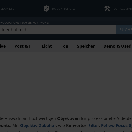
FLEXMIETE
PRODUKTSCHUTZ
120 TAGE ZA
 PRODUKTIONSTECHNIK FÜR PROFIS
SUCH
ive
Post & IT
Licht
Ton
Speicher
Demo & Used
eite Auswahl an hochwertigen
Objektiven
für professionelle Videot
unts
. Mit
Objektiv-
Zubehör
, wie
Konverter
,
Filter
,
Follow Focus-