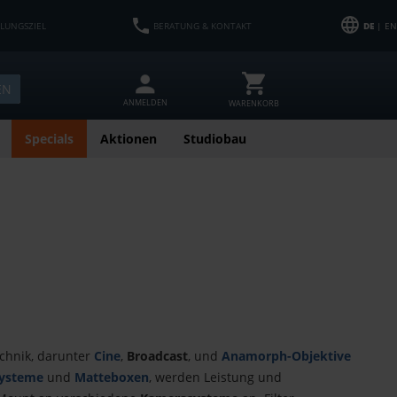
HLUNGSZIEL
BERATUNG & KONTAKT
DE
| EN
EN
ANMELDEN
WARENKORB
Specials
Aktionen
Studiobau
echnik, darunter
Cine
,
Broadcast
, und
Anamorph-Objektive
Systeme
und
Matteboxen
, werden Leistung und