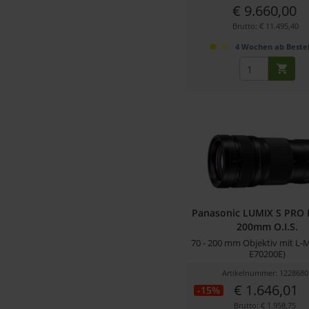
€ 9.660,00
Brutto: € 11.495,40
4 Wochen ab Bestel
Panasonic LUMIX S PRO F
200mm O.I.S.
70 - 200 mm Objektiv mit L-
E70200E)
Artikelnummer: 1228680
€ 1.646,01
-15%
Brutto: € 1.958,75