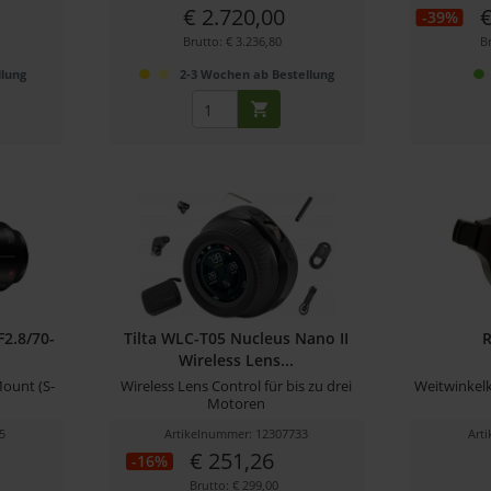
€ 2.720,00
€
-39%
Brutto: € 3.236,80
Br
lung
2-3 Wochen ab Bestellung
2.8/70-
Tilta WLC-T05 Nucleus Nano II
Wireless Lens...
Mount (S-
Wireless Lens Control für bis zu drei
Weitwinkelk
Motoren
5
Artikelnummer: 12307733
Art
€ 251,26
-16%
Brutto: € 299,00