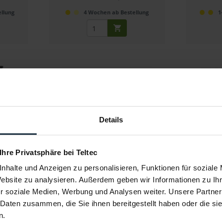
llung
4 Wochen ab Bestellung
1
Details
it
Zeiss Objektiv-Reinigungs-Set
Tilta TA-F
 Ihre Privatsphäre bei Teltec
. Nucleus
Objektiv-Reinigungsset mit
Durchgehen
Reinigungsspay und...
nhalte und Anzeigen zu personalisieren, Funktionen für soziale
4
Artikelnummer: 12320093
Art
Website zu analysieren. Außerdem geben wir Informationen zu I
€ 11,00
-45%
-15%
r soziale Medien, Werbung und Analysen weiter. Unsere Partner
Brutto: € 13,09
 Daten zusammen, die Sie ihnen bereitgestellt haben oder die s
r
sofort ab Lager
n.