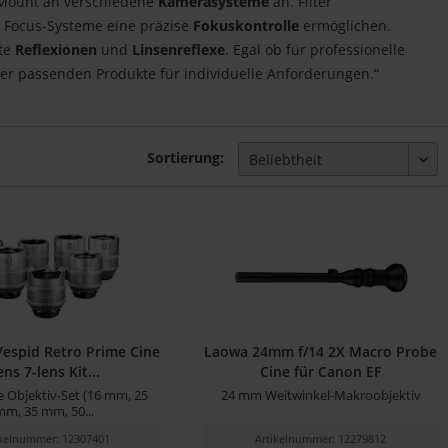
Mount an verschiedene
Kamerasysteme
an. Filter
w Focus-Systeme eine präzise
Fokuskontrolle
ermöglichen.
te
Reflexionen
und
Linsenreflexe
. Egal ob für professionelle
er passenden Produkte für individuelle Anforderungen.“
Sortierung:
espid Retro Prime Cine
Laowa 24mm f/14 2X Macro Probe
ens 7-lens Kit...
Cine für Canon EF
e Objektiv-Set (16 mm, 25
24 mm Weitwinkel-Makroobjektiv
mm, 35 mm, 50...
ikelnummer: 12307401
Artikelnummer: 12279812