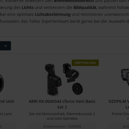
ert. Konverter erweitern den
Brennweitenbereich
und passen den 
euerung des
Lichts
und verbessern die
Bildqualität
, während Follo
bei eine optimale
Lichtabschirmung
und minimieren unerwünsch
husiasten, das Teltec Expertenteam berät gerne bei der Auswahl d
EMPFEHLUNG
nd Unit
ARRI KK.0040344 cforce mini Basic
DZOFILM V
Set 2
L
is Lens
Set mit Motoreinheit, Klemmkonsole 2
Prime Cin
und mini Getriebe
3
Artikelnummer: 12295639
Art