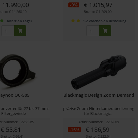
 11.990,00
€ 1.015,97
-9%
utto: € 14.268,10
Brutto: € 1.209,00
sofort ab Lager
1-2 Wochen ab Bestellung
Raynox QC-505
Blackmagic Design Zoom Demand
onverter für 27 bis 37 mm-
präzise Zoom-Hinterkamerabedienung
Filtergewinde
für Blackmagic...
ikelnummer: 12283585
Artikelnummer: 12297609
€ 55,81
€ 186,59
-16%
Brutto: € 66,41
Brutto: € 222,04