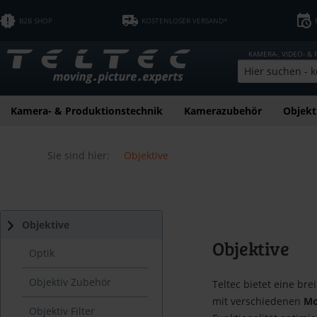
B2B SHOP
KOSTENLOSER VERSAND*
KAMERA-, VIDEO- &
Kamera- & Produktionstechnik
Kamerazubehör
Objekt
Sie sind hier:
Objektive
Objektive
Objektive
Optik
Objektiv Zubehör
Teltec bietet eine br
mit verschiedenen
Mo
Objektiv Filter