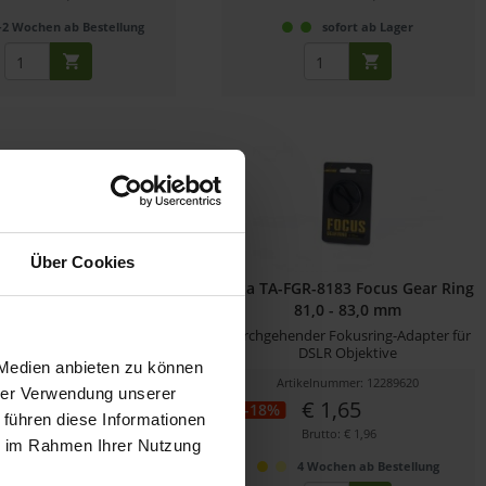
-2 Wochen ab Bestellung
sofort ab Lager
Über Cookies
GR-5961 Focus Gear Ring
Tilta TA-FGR-8183 Focus Gear Ring
59,0 - 61,0 mm
81,0 - 83,0 mm
der Fokusring-Adapter für
Durchgehender Fokusring-Adapter für
DSLR Objektive
DSLR Objektive
 Medien anbieten zu können
ikelnummer: 12289617
Artikelnummer: 12289620
hrer Verwendung unserer
€ 1,70
€ 1,65
-18%
 führen diese Informationen
Brutto: € 2,02
Brutto: € 1,96
ie im Rahmen Ihrer Nutzung
sofort ab Lager
4 Wochen ab Bestellung