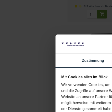
2-3 Wochen ab Beste
Zustimmung
Tilta Mirage VND K
Mit Cookies alles im Blick...
Clamp-On Matte Box Kit inkl
Nano Motor...
Wir verwenden Cookies, um I
Artikelnummer: 1229889
und die Zugriffe auf unsere 
€ 310,10
-16%
Website an unsere Partner fü
Brutto: € 369,02
möglicherweise mit weiteren
sofort ab Lage
der Dienste gesammelt habe