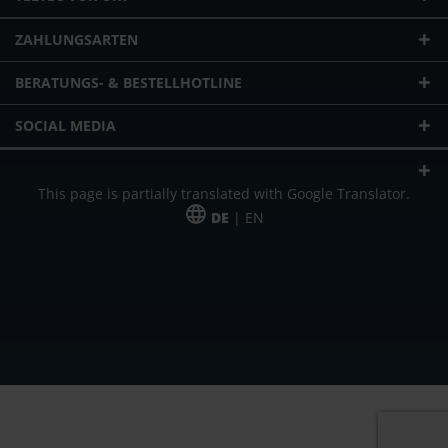
ZAHLUNGSARTEN
BERATUNGS- & BESTELLHOTLINE
SOCIAL MEDIA
This page is partially translated with Google Translator.
DE
| EN
* zzgl. Versandkosten
Unser Angebot richtet sich an gewerbliche Kunden, Selbständige und
Freiberufler. Das Angebot ist freibleibend. Irrtümer und Änderungen
vorbehalten. Alle Preise in Euro und zzgl. der gesetzlich gültigen
Mehrwertsteuer & Versandkosten.
*Leasingpreis bei 48 Mon.
*Leasingpreis bei 48 Mon.
VPE = Verpackungseinheit
UVP = unverbindliche Preisempfehlung des Herstellers (Nettopreis)