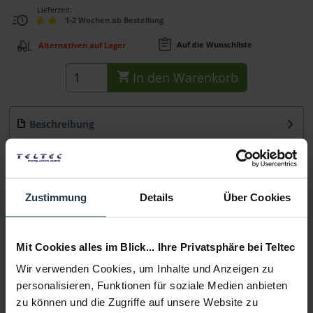
Lieferzeit:
1-2 Wochen ab Bestellung
Auf die Wunschliste
Alternativen auf Lager
In den
Warenkorb
Beschreibung
NOVUS Bohrschraubbefestigung Farbe: silber
mehr
Beratung
Zustimmung
Details
Über Cookies
Medien
Mit Cookies alles im Blick... Ihre Privatsphäre bei Teltec
Infos zu Hersteller & Produktsicherheit
Wir verwenden Cookies, um Inhalte und Anzeigen zu
personalisieren, Funktionen für soziale Medien anbieten
Folgende Infos zum Hersteller sind verfübar......
mehr
zu können und die Zugriffe auf unsere Website zu