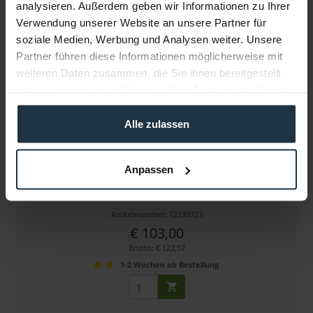
analysieren. Außerdem geben wir Informationen zu Ihrer
Weitere Artikel von NOVUS ansehen
Verwendung unserer Website an unsere Partner für
soziale Medien, Werbung und Analysen weiter. Unsere
Partner führen diese Informationen möglicherweise mit
weiteren Daten zusammen, die Sie ihnen bereitgestellt
haben oder die sie im Rahmen Ihrer Nutzung der Dienste
gesammelt haben.
Alle zulassen
NOVUS 963+0119+000 TSS-Tragschlitten
Anpassen
Hochwertiger Tragschlitten mit VESA
Artikelnummer: 12233723
€ 103,00
Brutto: € 122,57
1-2 Wochen ab Bestellung