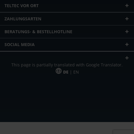
TELTEC VOR ORT
ZAHLUNGSARTEN
BERATUNGS- & BESTELLHOTLINE
SOCIAL MEDIA
This page is partially translated with Google Translator.
DE
| EN
* zzgl. Versandkosten
Unser Angebot richtet sich an gewerbliche Kunden, Selbständige und
Freiberufler. Das Angebot ist freibleibend. Irrtümer und Änderungen
vorbehalten. Alle Preise in Euro und zzgl. der gesetzlich gültigen
Mehrwertsteuer & Versandkosten.
*Leasingpreis bei 48 Mon.
*Leasingpreis bei 48 Mon.
VPE = Verpackungseinheit
UVP = unverbindliche Preisempfehlung des Herstellers (Nettopreis)