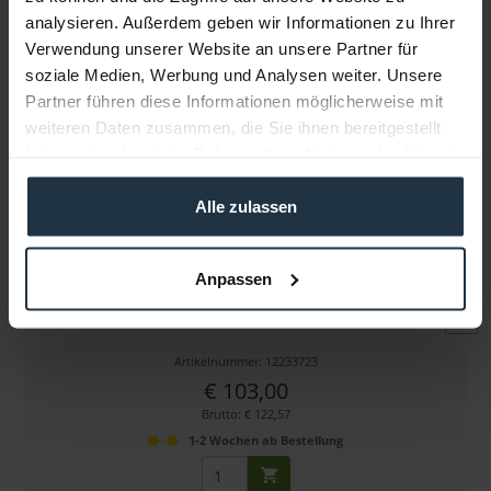
analysieren. Außerdem geben wir Informationen zu Ihrer
Verwendung unserer Website an unsere Partner für
Weitere Artikel von NOVUS ansehen
soziale Medien, Werbung und Analysen weiter. Unsere
Partner führen diese Informationen möglicherweise mit
weiteren Daten zusammen, die Sie ihnen bereitgestellt
haben oder die sie im Rahmen Ihrer Nutzung der Dienste
gesammelt haben.
Alle zulassen
NOVUS 963+0119+000 TSS-Tragschlitten
Anpassen
Hochwertiger Tragschlitten mit VESA
Artikelnummer: 12233723
€ 103,00
Brutto: € 122,57
1-2 Wochen ab Bestellung