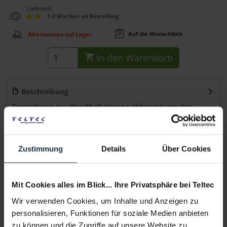
Lieferzeit:
1-2 Wochen ab Bestellung
Auf die Wunschliste
Alternativen auf Lager
In den
Warenkorb
Beschreibung
Tragschiene zur Wandbefestigung abhängig von der
Beschaffenheit der Wand; in der Länge 890 mm...
mehr
Beratung
Zustimmung
Details
Über Cookies
Medien
Mit Cookies alles im Blick... Ihre Privatsphäre bei Teltec
Wir verwenden Cookies, um Inhalte und Anzeigen zu
Infos zu Hersteller & Produktsicherheit
personalisieren, Funktionen für soziale Medien anbieten
Folgende Infos zum Hersteller sind verfübar......
mehr
zu können und die Zugriffe auf unsere Website zu