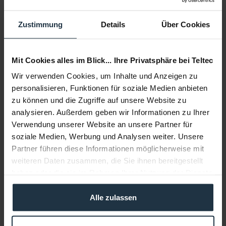
Zustimmung
Details
Über Cookies
Mit Cookies alles im Blick... Ihre Privatsphäre bei Teltec
Wir verwenden Cookies, um Inhalte und Anzeigen zu
personalisieren, Funktionen für soziale Medien anbieten
Miller Solo 75 2-Stage Softtasche
zu können und die Zugriffe auf unsere Website zu
analysieren. Außerdem geben wir Informationen zu Ihrer
Solo 75 Soft-Stativtasche für 2-Stage Solo-Stative
Verwendung unserer Website an unsere Partner für
Artikelnummer: 12278491
soziale Medien, Werbung und Analysen weiter. Unsere
€ 93,00
Partner führen diese Informationen möglicherweise mit
Brutto: € 110,67
weiteren Daten zusammen, die Sie ihnen bereitgestellt
1-2 Wochen ab Bestellung
haben oder die sie im Rahmen Ihrer Nutzung der Dienste
gesammelt haben.
Alle zulassen