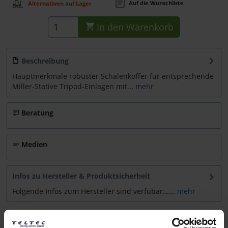
Auf die Wunschliste
Alternativen auf Lager
In den
Warenkorb
Beschreibung
Hauptmerkmale robuster Schalenkoffer für entsprechende
Miller-Stative Tripod-Einlagen mit...
mehr
Beratung
Medien
Infos zu Hersteller & Produktsicherheit
Folgende Infos zum Hersteller sind verfübar......
mehr
Weitere Artikel von Miller ansehen