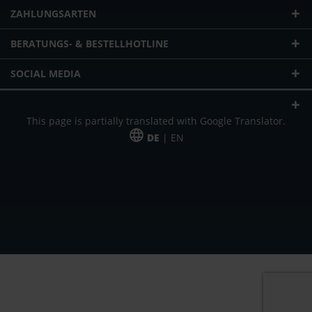
ZAHLUNGSARTEN
BERATUNGS- & BESTELLHOTLINE
SOCIAL MEDIA
This page is partially translated with Google Translator.
DE
| EN
* zzgl. Versandkosten
Unser Angebot richtet sich an gewerbliche Kunden, Selbständige und
Freiberufler. Das Angebot ist freibleibend. Irrtümer und Änderungen
vorbehalten. Alle Preise in Euro und zzgl. der gesetzlich gültigen
Mehrwertsteuer & Versandkosten.
*Leasingpreis bei 48 Mon.
*Leasingpreis bei 48 Mon.
VPE = Verpackungseinheit
UVP = unverbindliche Preisempfehlung des Herstellers (Nettopreis)