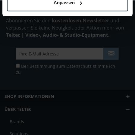
Anpassen
Abonnieren Sie den
kostenlosen Newsletter
und
verpassen Sie keine Neuigkeit oder Aktion mehr von
Teltec | Video-, Audio- & Studio-Equipment.
Der Bestimmung zum
Datenschutz
stimme ich
zu
SHOP INFORMATIONEN
ÜBER TELTEC
Brands
Solutions