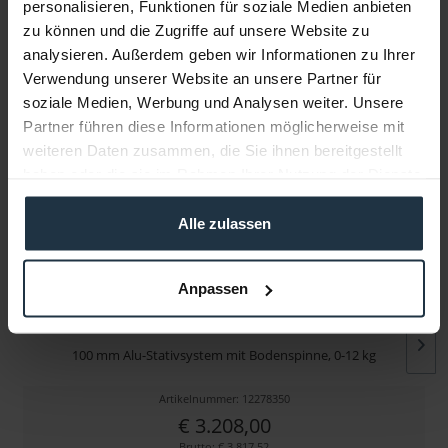
personalisieren, Funktionen für soziale Medien anbieten
Infos zu Hersteller & Produktsicherheit
zu können und die Zugriffe auf unsere Website zu
analysieren. Außerdem geben wir Informationen zu Ihrer
Folgende Infos zum Hersteller sind verfübar......
mehr
Verwendung unserer Website an unsere Partner für
soziale Medien, Werbung und Analysen weiter. Unsere
Weitere Artikel von Miller ansehen
Partner führen diese Informationen möglicherweise mit
weiteren Daten zusammen, die Sie ihnen bereitgestellt
haben oder die sie im Rahmen Ihrer Nutzung der Dienste
gesammelt haben.
Alle zulassen
Anpassen
Miller CX10 Toggle 2-Stage B(Aluminium)
100 mm Alu-Stativsystem mit Bodenspinne, 0-12 kg
Artikelnummer: 12278350
€ 3.208,00
Brutto: € 3.817,52