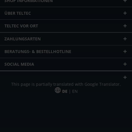
SHOP INFORMATIONEN
ÜBER TELTEC
TELTEC VOR ORT
ZAHLUNGSARTEN
BERATUNGS- & BESTELLHOTLINE
SOCIAL MEDIA
This page is partially translated with Google Translator.
DE
| EN
* zzgl. Versandkosten
Unser Angebot richtet sich an gewerbliche Kunden, Selbständige und
Freiberufler. Das Angebot ist freibleibend. Irrtümer und Änderungen
vorbehalten. Alle Preise in Euro und zzgl. der gesetzlich gültigen
Mehrwertsteuer & Versandkosten.
*Leasingpreis bei 48 Mon.
*Leasingpreis bei 48 Mon.