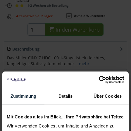
Lieferzeit:
1-2 Wochen ab Bestellung
Auf die Wunschliste
Alternativen auf Lager
In den
Warenkorb
Beschreibung
Das Miller CiNX 7 HDC 100 1-Stage ist ein leichtes,
langlebiges Stativsystem mit einer...
mehr
Zubehör
1
Zubehör und Empfehlungen
Zustimmung
Details
Über Cookies
Beratung
Mit Cookies alles im Blick... Ihre Privatsphäre bei Teltec
Medien
Wir verwenden Cookies, um Inhalte und Anzeigen zu