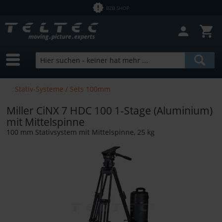
B2B SHOP
Filter schließen
Sofort lieferbar
Hersteller
Miller
Preis
Stativ-Systeme / Sets 100mm
Miller CiNX 7 HDC 100 1-Stage (Aluminium)
von
1,43 €
bis
12758,00 €
mit Mittelspinne
100 mm Stativsystem mit Mittelspinne, 25 kg