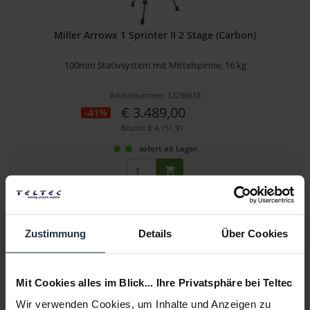
Miller Arrowx 1 Sprinter II 2 Stage (Carbon)
100mm Stativsystem mit Mittelspinne, 16 kg
Artikelnummer: 12290618
€ 3.489,00
-41%
Brutto: € 4.151,91
sofort ab Lager
Zustimmung
Details
Über Cookies
Mit Cookies alles im Blick... Ihre Privatsphäre bei Teltec
Wir verwenden Cookies, um Inhalte und Anzeigen zu
Sachtler System FSB 10 Mk II ENG CF GS