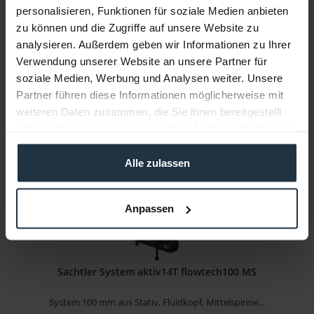
personalisieren, Funktionen für soziale Medien anbieten
System 100 mm aus Stativ, Fluidkopf, Bodenspinne...
zu können und die Zugriffe auf unsere Website zu
analysieren. Außerdem geben wir Informationen zu Ihrer
Artikelnummer: 12300894
Verwendung unserer Website an unsere Partner für
€ 4.370,00
soziale Medien, Werbung und Analysen weiter. Unsere
Brutto: € 5.200,30
Partner führen diese Informationen möglicherweise mit
weiteren Daten zusammen, die Sie ihnen bereitgestellt
sofort ab Lager
haben oder die sie im Rahmen Ihrer Nutzung der Dienste
gesammelt haben.
Alle zulassen
Anpassen
Sachtler System aktiv14T flowtech100 MS
System 100 mm aus Stativ, Fluidkopf, Mittelspinne...