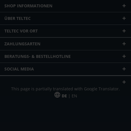
SHOP INFORMATIONEN
ÜBER TELTEC
TELTEC VOR ORT
ZAHLUNGSARTEN
BERATUNGS- & BESTELLHOTLINE
SOCIAL MEDIA
This page is partially translated with Google Translator.
DE
| EN
* zzgl. Versandkosten
Unser Angebot richtet sich an gewerbliche Kunden, Selbständige und
Freiberufler. Das Angebot ist freibleibend. Irrtümer und Änderungen
vorbehalten. Alle Preise in Euro und zzgl. der gesetzlich gültigen
Mehrwertsteuer & Versandkosten.
*Leasingpreis bei 48 Mon.