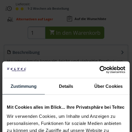
Lieferzeit:
1-2 Wochen ab Bestellung
Auf die Wunschliste
Alternativen auf Lager
In den
Warenkorb
Beschreibung
Hauptmerkmale kompakt, leicht und vielseitig Traglast von
bis zu 14 kg 15+0 CB...
mehr
Beratung
Zustimmung
Details
Über Cookies
Medien
Mit Cookies alles im Blick... Ihre Privatsphäre bei Teltec
Wir verwenden Cookies, um Inhalte und Anzeigen zu
Infos zu Hersteller & Produktsicherheit
personalisieren, Funktionen für soziale Medien anbieten
Folgende Infos zum Hersteller sind verfübar......
mehr
zu können und die Zugriffe auf unsere Website zu