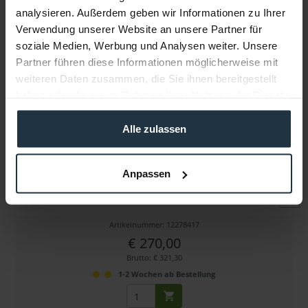
analysieren. Außerdem geben wir Informationen zu Ihrer
Verwendung unserer Website an unsere Partner für
Weitere Artikel von Miller ansehen
soziale Medien, Werbung und Analysen weiter. Unsere
Partner führen diese Informationen möglicherweise mit
weiteren Daten zusammen, die Sie ihnen bereitgestellt
haben oder die sie im Rahmen Ihrer Nutzung der Dienste
gesammelt haben.
Alle zulassen
Miller Schwenkgriff HD (Teleskop)
Anpassen
Stativarm 430-630 mm für Skyline 70 & Cineline 70
Artikelnummer: 12278417
€ 270,00
Brutto: € 321,30
1-2 Wochen ab Bestellung