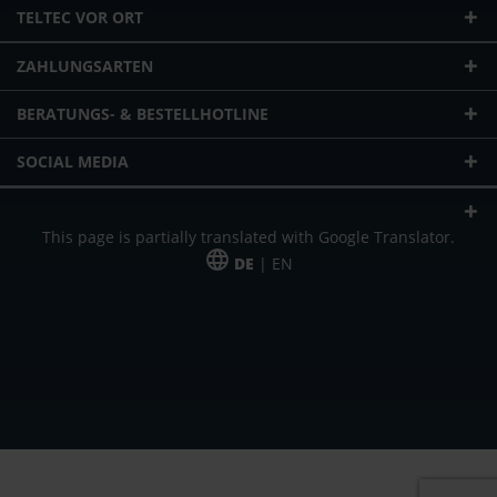
TELTEC VOR ORT
ZAHLUNGSARTEN
BERATUNGS- & BESTELLHOTLINE
SOCIAL MEDIA
This page is partially translated with Google Translator.
DE
| EN
* zzgl. Versandkosten
Unser Angebot richtet sich an gewerbliche Kunden, Selbständige und
Freiberufler. Das Angebot ist freibleibend. Irrtümer und Änderungen
vorbehalten. Alle Preise in Euro und zzgl. der gesetzlich gültigen
Mehrwertsteuer & Versandkosten.
*Leasingpreis bei 48 Mon.
*Leasingpreis bei 48 Mon.
VPE = Verpackungseinheit
UVP = unverbindliche Preisempfehlung des Herstellers (Nettopreis)