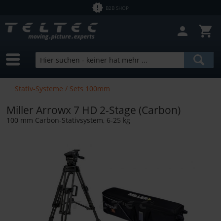
B2B SHOP
Filter schließen
Sofort lieferbar
Hersteller
Miller
Preis
Stativ-Systeme / Sets 100mm
Miller Arrowx 7 HD 2-Stage (Carbon)
von
1,43 €
bis
12758,00 €
100 mm Carbon-Stativsystem, 6-25 kg