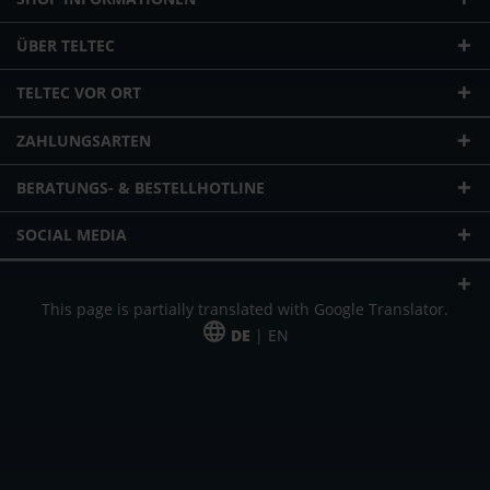
ÜBER TELTEC
TELTEC VOR ORT
ZAHLUNGSARTEN
BERATUNGS- & BESTELLHOTLINE
SOCIAL MEDIA
This page is partially translated with Google Translator.
DE
| EN
* zzgl. Versandkosten
Unser Angebot richtet sich an gewerbliche Kunden, Selbständige und
Freiberufler. Das Angebot ist freibleibend. Irrtümer und Änderungen
vorbehalten. Alle Preise in Euro und zzgl. der gesetzlich gültigen
Mehrwertsteuer & Versandkosten.
*Leasingpreis bei 48 Mon.
*Leasingpreis bei 48 Mon.