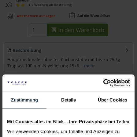
Lieferzeit:
1-2 Wochen ab Bestellung
Auf die Wunschliste
Alternativen auf Lager
In den
Warenkorb
Beschreibung
Hauptmerkmale robustes Carbonstativ mit bis zu 25 kg
Traglast 100 mm-Nivellierung 15+0...
mehr
Zubehör
8
Zubehör und Empfehlungen
Zustimmung
Details
Über Cookies
Beratung
Mit Cookies alles im Blick... Ihre Privatsphäre bei Teltec
Medien
Wir verwenden Cookies, um Inhalte und Anzeigen zu