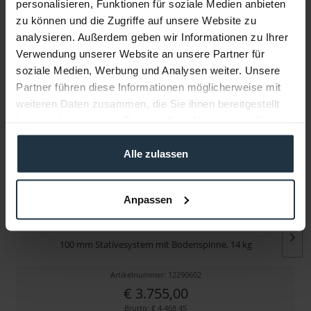
personalisieren, Funktionen für soziale Medien anbieten
Infos zu Hersteller & Produktsicherheit
zu können und die Zugriffe auf unsere Website zu
analysieren. Außerdem geben wir Informationen zu Ihrer
Folgende Infos zum Hersteller sind verfübar......
mehr
Verwendung unserer Website an unsere Partner für
soziale Medien, Werbung und Analysen weiter. Unsere
Weitere Artikel von Miller ansehen
Partner führen diese Informationen möglicherweise mit
weiteren Daten zusammen, die Sie ihnen bereitgestellt
haben oder die sie im Rahmen Ihrer Nutzung der Dienste
gesammelt haben.
Alle zulassen
Anpassen
Miller CX14 Toggle 2 Stage (Aluminium) mit...
100 mm Stativesystem mit Bodenspinne, 14 kg
Artikelnummer: 12290602
€ 3.755,00
Brutto: € 4.468,45