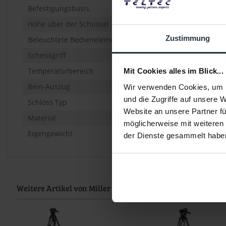
Befestigungsbasis
Höhe über der Schüssel
Zustimmung
Beleuchtete Bedienelemente
Schenkgriff
Temperaturbereich
Mit Cookies alles im Blick...
Bein-Auszug
Wir verwenden Cookies, um I
und die Zugriffe auf unsere 
Schloss Typ
Website an unsere Partner fü
Material
möglicherweise mit weiteren
Eigengewicht
der Dienste gesammelt habe
Weitere Artikel von Miller ansehen