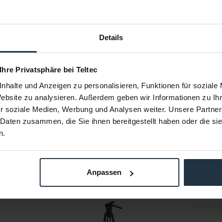
Ø100 mm ball levelling
162 mm
Details
Wasserwaage, Schwenk-Neige-Steuerung
Telescopic 390-590 mm
-40° to +65°C
 Ihre Privatsphäre bei Teltec
1-stufig
nhalte und Anzeigen zu personalisieren, Funktionen für soziale
Website zu analysieren. Außerdem geben wir Informationen zu I
HS single action
r soziale Medien, Werbung und Analysen weiter. Unsere Partner
Aluminium
 Daten zusammen, die Sie ihnen bereitgestellt haben oder die s
7,7 kg
n.
Anpassen