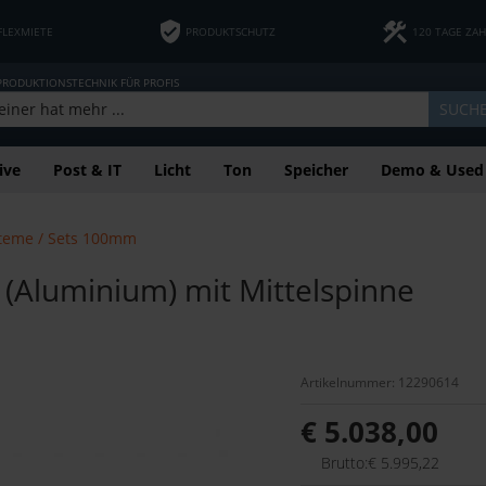
FLEXMIETE
PRODUKTSCHUTZ
120 TAGE ZA
 PRODUKTIONSTECHNIK FÜR PROFIS
SUCH
ive
Post & IT
Licht
Ton
Speicher
Demo & Used
steme / Sets 100mm
e (Aluminium) mit Mittelspinne
Artikelnummer: 12290614
€ 5.038,00
Brutto:€ 5.995,22