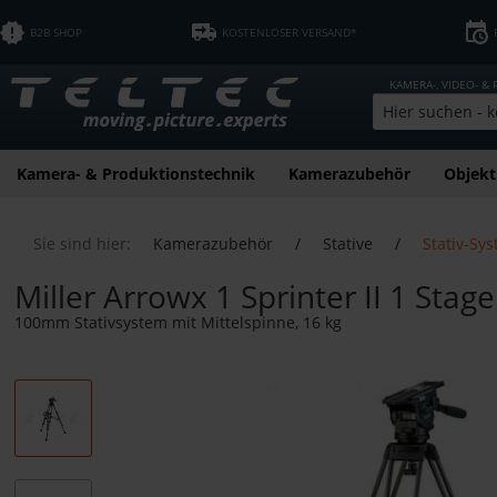
B2B SHOP
KOSTENLOSER VERSAND*
KAMERA-, VIDEO- &
Kamera- & Produktionstechnik
Kamerazubehör
Objekt
Sie sind hier:
Kamerazubehör
/
Stative
/
Stativ-Sy
Miller Arrowx 1 Sprinter II 1 Stag
100mm Stativsystem mit Mittelspinne, 16 kg