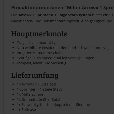
Produktinformationen "Miller Arrowx 1 Sprin
Das
Arrowx 1 Sprinter II 1 Stage Stativsystem
bietet eine 
Nachrichten- und Dokumentarfilmproduktion geeignet und k
Hauptmerkmale
Traglast von max.16 kg
5+ 0 wählbare Positionen der Fluid-Schwenk- und Neig
integrierte 100-mm-Schale
1-stufige, high speed dual leg Verriegelungen
kompakt, leicht und vielseitig
Lieferumfang
1x Arrowx 1 Fluid Head
1x Sprinter II 1-stage Stativ
1x Mittelspinne
1x Gummifüße (3-er Satz)
1x Schwenkgriff - teleskopisch mit Klemme
1x Softcase