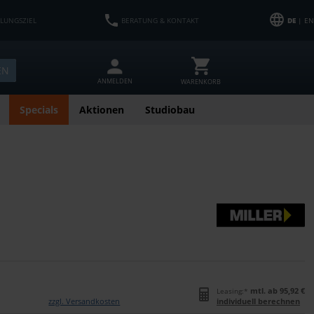
HLUNGSZIEL
BERATUNG & KONTAKT
DE
| EN
EN
ANMELDEN
WARENKORB
Specials
Aktionen
Studiobau
mtl. ab 95,92 €
Leasing:*
zzgl. Versandkosten
individuell berechnen