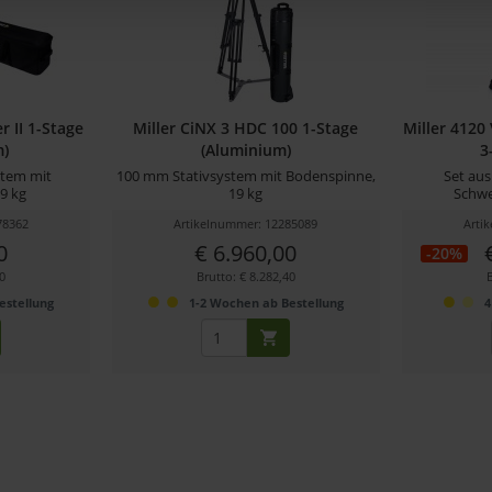
r II 1-Stage
Miller CiNX 3 HDC 100 1-Stage
Miller 4120
m)
(Aluminium)
3
stem mit
100 mm Stativsystem mit Bodenspinne,
Set aus
9 kg
19 kg
Schwe
78362
Artikelnummer: 12285089
Arti
0
€ 6.960,00
-20%
80
Brutto: € 8.282,40
B
estellung
1-2 Wochen ab Bestellung
4