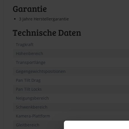
Garantie
3 Jahre Herstellergarantie
Technische Daten
Tragkraft
Höhenbereich
Transportlänge
Gegengewichtspositionen
Pan Tilt Drag
Pan Tilt Locks
Neigungsbereich
Schwenkbereich
Kamera-Plattform
Gleitbereich