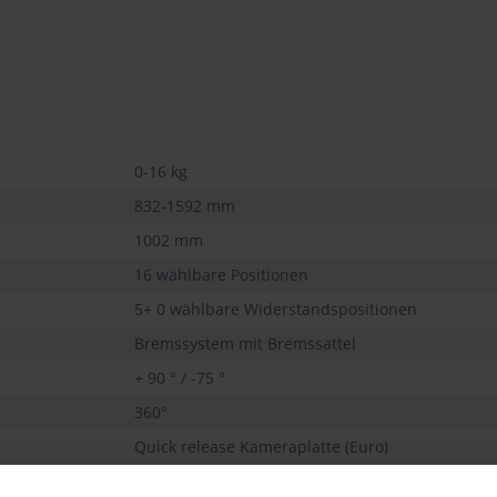
0-16 kg
832-1592 mm
1002 mm
16 wählbare Positionen
5+ 0 wählbare Widerstandspositionen
Bremssystem mit Bremssattel
+ 90 ° / -75 °
360°
Quick release Kameraplatte (Euro)
120 mm