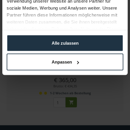
Verwendung unserer Website an unsere Partner für
soziale Medien, Werbung und Analysen weiter. Unsere
Partner führen diese Informationen möglicherweise mit
weiteren Daten zusammen, die Sie ihnen bereitgestellt
haben oder die sie im Rahmen Ihrer Nutzung der Dienste
gesammelt haben.
Alle zulassen
Miller Above Ground-Spinne (Toggle)
Mittelspinne für 2-stufige Toggle-Stative
Anpassen
Artikelnummer: 12278472
€ 365,00
Brutto: € 434,35
1-2 Wochen ab Bestellung