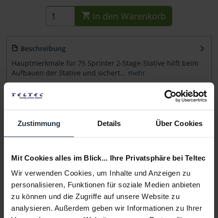
In den
Warenkorb
Beschreibung
Hauptmerkmale für 75 Sprinter 2-Stage-Stative hilft beim
Aufbauen der Stative und sichert...
mehr
Beratung
Zustimmung
Details
Über Cookies
Medien
Mit Cookies alles im Blick... Ihre Privatsphäre bei Teltec
Infos zu Hersteller & Produktsicherheit
Folgende Infos zum Hersteller sind verfübar......
mehr
Wir verwenden Cookies, um Inhalte und Anzeigen zu
personalisieren, Funktionen für soziale Medien anbieten
zu können und die Zugriffe auf unsere Website zu
Weitere Artikel von Miller ansehen
analysieren. Außerdem geben wir Informationen zu Ihrer