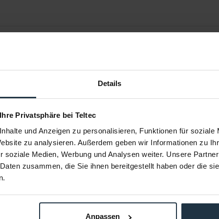
Details
 Ihre Privatsphäre bei Teltec
nhalte und Anzeigen zu personalisieren, Funktionen für soziale
Website zu analysieren. Außerdem geben wir Informationen zu I
 Micro
Manfrotto Magic Carpet
Manfrott
r soziale Medien, Werbung und Analysen weiter. Unsere Partner
Endkappen und Schlitten
T
 Daten zusammen, die Sie ihnen bereitgestellt haben oder die s
ür spiegellose
Schlitten mit integrierter Bremse und
Magic Carpet
n.
Endkappen
93493
Artikelnummer: 12254134
Arti
€ 200,83
5
Brutto: € 238,99
Anpassen