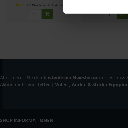
2-3 Wochen ab Bestellung
2-3 Wochen ab B
Abonnieren Sie den
kostenlosen Newsletter
und verpassen
Aktion mehr von
Teltec | Video-, Audio- & Studio-Equipm
SHOP INFORMATIONEN