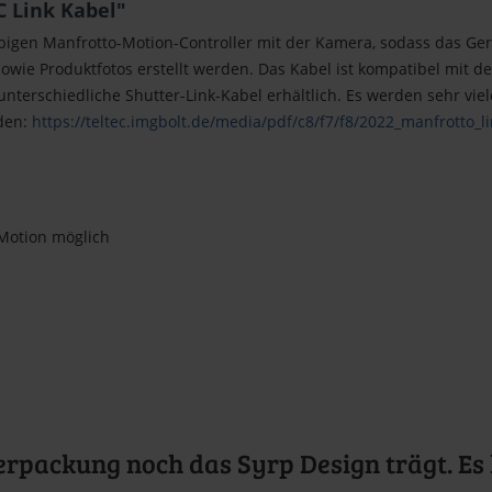
 Link Kabel"
bigen Manfrotto-Motion-Controller mit der Kamera, sodass das Gerä
ie Produktfotos erstellt werden. Das Kabel ist kompatibel mit dem 
 unterschiedliche Shutter-Link-Kabel erhältlich. Es werden sehr vi
den:
https://teltec.imgbolt.de/media/pdf/c8/f7/f8/2022_manfrotto_li
Motion möglich
erpackung noch das Syrp Design trägt. Es 