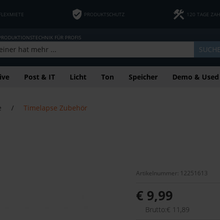
FLEXMIETE
PRODUKTSCHUTZ
120 TAGE ZA
 PRODUKTIONSTECHNIK FÜR PROFIS
SUCH
ive
Post & IT
Licht
Ton
Speicher
Demo & Used
e
/
Timelapse Zubehör
Artikelnummer: 12251613
€ 9,99
Brutto:€ 11,89