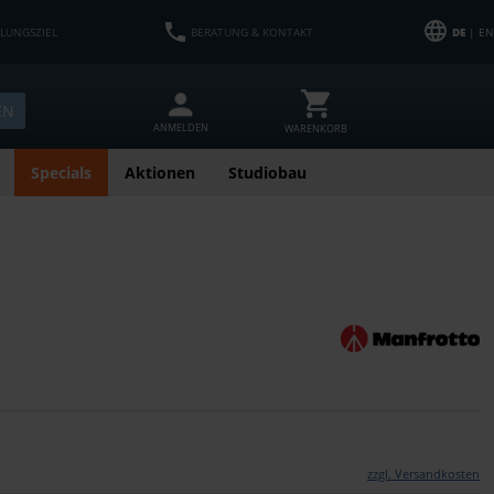
HLUNGSZIEL
BERATUNG & KONTAKT
DE
| EN
EN
ANMELDEN
WARENKORB
Specials
Aktionen
Studiobau
zzgl. Versandkosten