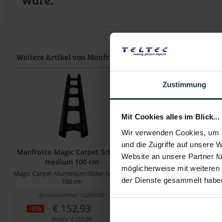
Weitere Artikel von Manfrotto ansehen
Zustimmung
Mit Cookies alles im Blick...
Wir verwenden Cookies, um I
und die Zugriffe auf unsere 
Manfrotto Magic Carpet Schiene
Manfrotto Genie
Website an unsere Partner fü
medium 100 cm
möglicherweise mit weiteren
Magic Carpet Aluminium Slider-Schiene,
All-in-One Fernsteuerung f
der Dienste gesammelt habe
100 cm
und...
Artikelnummer: 12269709
Artikelnummer: 122
€ 152,93
€ 154,16
-6%
Brutto: € 181,99
Brutto: € 183,4