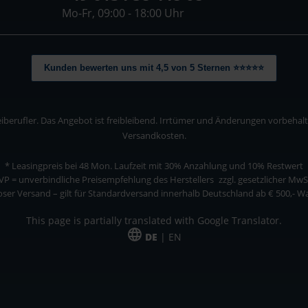
Mo-Fr, 09:00 - 18:00 Uhr
Kunden bewerten uns mit 4,5 von 5 Sternen ⭐⭐⭐⭐⭐
berufler. Das Angebot ist freibleibend. Irrtümer und Änderungen vorbehalten
Versandkosten.
* Leasingpreis bei 48 Mon.
Laufzeit mit 30% Anzahlung und 10% Restwert
VP = unverbindliche Preisempfehlung des Herstellers
zzgl. gesetzlicher MwS
ser Versand – gilt für Standardversand innerhalb Deutschland ab € 500,- 
This page is partially translated with Google Translator.
DE
| EN
ler. Das Angebot ist freibleibend. Irrtümer und Änderungen vorbehalten. Alle Pre
*Leasingpreis bei 48 Mon.
*Leasingpreis bei 48 Mon.
VPE = Verpackungseinheit