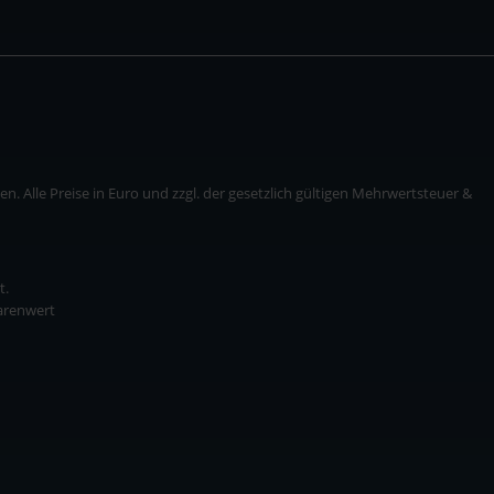
. Alle Preise in Euro und zzgl. der gesetzlich gültigen Mehrwertsteuer &
t.
Warenwert
* zzgl. Versandkosten
ise in Euro und zzgl. der gesetzlich gültigen Mehrwertsteuer & Versandkosten.