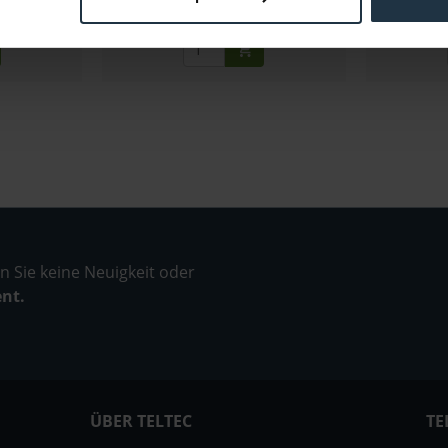
estellung
1-2 Wochen ab Bestellung
2-
 Sie keine Neuigkeit oder
ent.
ÜBER TELTEC
TE