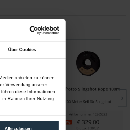
Über Cookies
 Medien anbieten zu können
hrer Verwendung unserer
o Magic Carpet Short
Manfrotto Slingshot Rope 100m
 führen diese Informationen
rack Carbon...
ie im Rahmen Ihrer Nutzung
 Kohlefaser Slider-Schiene,
100 Meter Seil für Slingshot
60 cm
kelnummer: 12269712
Artikelnummer: 12265292
€ 244,16
€ 329,00
-48%
Brutto: € 290,55
Brutto: € 391,51
Alle zulassen