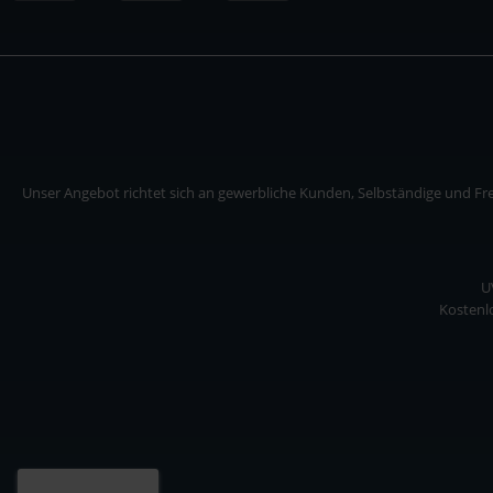
Unser Angebot richtet sich an gewerbliche Kunden, Selbständige und Frei
U
Kostenlo
Unser Angebot richtet sich an gewerbliche Kunden, Selbständige und Freiberuf