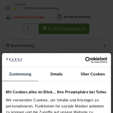
Lieferzeit:
2-3 Wochen ab Bestellung
Auf die Wunschliste
Alternativen auf Lager
In den
Warenkorb
Beschreibung
Die Magic Carpet Schiene medium 100 cm ist eine Schiene
für den Magic Carpet...
mehr
Beratung
Zustimmung
Details
Über Cookies
Medien
Mit Cookies alles im Blick... Ihre Privatsphäre bei Teltec
Wir verwenden Cookies, um Inhalte und Anzeigen zu
Infos zu Hersteller & Produktsicherheit
personalisieren, Funktionen für soziale Medien anbieten
Folgende Infos zum Hersteller sind verfübar......
mehr
zu können und die Zugriffe auf unsere Website zu