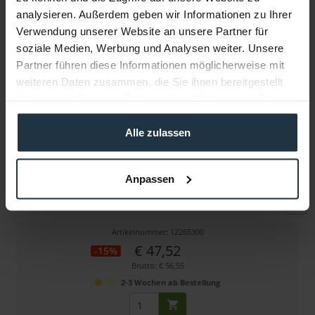
analysieren. Außerdem geben wir Informationen zu Ihrer
Verwendung unserer Website an unsere Partner für
Weitere Artikel von Manfrotto ansehen
soziale Medien, Werbung und Analysen weiter. Unsere
Partner führen diese Informationen möglicherweise mit
weiteren Daten zusammen, die Sie ihnen bereitgestellt
haben oder die sie im Rahmen Ihrer Nutzung der Dienste
gesammelt haben.
Alle zulassen
Manfrotto Slingshot Ersatzteil Kit
Anpassen
Ersatzteile & Befestigungsset für Slingshot
Artikelnummer: 12265300
€ 47,52
-15%
Brutto: € 56,55
2-3 Wochen ab Bestellung