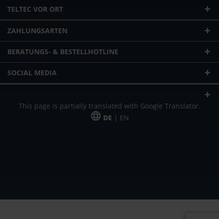
TELTEC VOR ORT
ZAHLUNGSARTEN
BERATUNGS- & BESTELLHOTLINE
SOCIAL MEDIA
This page is partially translated with Google Translator.
DE
| EN
* zzgl. Versandkosten
Unser Angebot richtet sich an gewerbliche Kunden, Selbständige und
Freiberufler. Das Angebot ist freibleibend. Irrtümer und Änderungen
vorbehalten. Alle Preise in Euro und zzgl. der gesetzlich gültigen
Mehrwertsteuer & Versandkosten.
*Leasingpreis bei 48 Mon.
*Leasingpreis bei 48 Mon.
VPE = Verpackungseinheit
UVP = unverbindliche Preisempfehlung des Herstellers (Nettopreis)