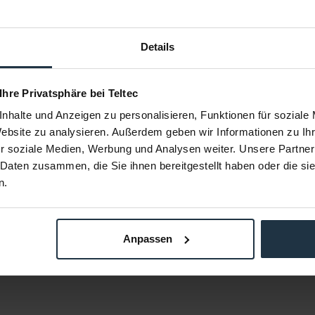
Details
 Tranceiver
FieldCast SFP Optical Tranceiver
(6G)
 Ihre Privatsphäre bei Teltec
SFP-Modul für
bidirektionales 1310 nm SFP-Modul für
Glasfaser
nhalte und Anzeigen zu personalisieren, Funktionen für soziale
80645
Artikelnummer: 12280646
Website zu analysieren. Außerdem geben wir Informationen zu I
€ 125,00
r soziale Medien, Werbung und Analysen weiter. Unsere Partner
Brutto: € 148,75
 Daten zusammen, die Sie ihnen bereitgestellt haben oder die s
estellung
1-2 Wochen ab Bestellung
n.
Anpassen