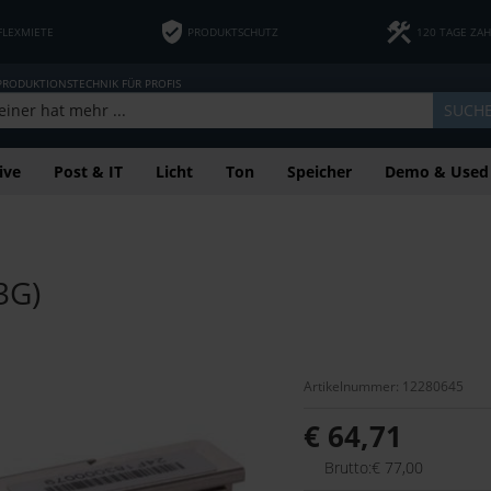
FLEXMIETE
PRODUKTSCHUTZ
120 TAGE ZA
 PRODUKTIONSTECHNIK FÜR PROFIS
SUCH
ive
Post & IT
Licht
Ton
Speicher
Demo & Used
3G)
Artikelnummer: 12280645
€ 64,71
Brutto:€ 77,00