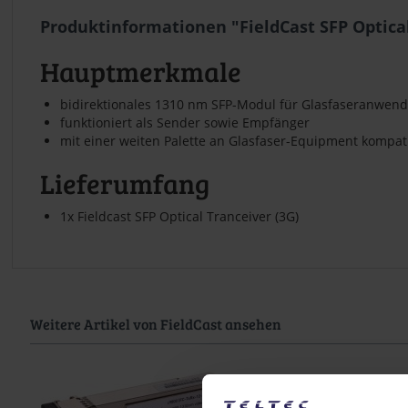
Produktinformationen "FieldCast SFP Optical
Hauptmerkmale
bidirektionales 1310 nm SFP-Modul für Glasfaseranwen
funktioniert als Sender sowie Empfänger
mit einer weiten Palette an Glasfaser-Equipment kompat
Lieferumfang
1x Fieldcast SFP Optical Tranceiver (3G)
Weitere Artikel von FieldCast ansehen