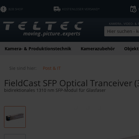
B2B SHOP
KOSTENLOSER VERSAND*
KAMERA-, VIDEO- &
Kamera- & Produktionstechnik
Kamerazubehör
Objekt
Sie sind hier:
Post & IT
FieldCast SFP Optical Tranceiver (
bidirektionales 1310 nm SFP-Modul für Glasfaser