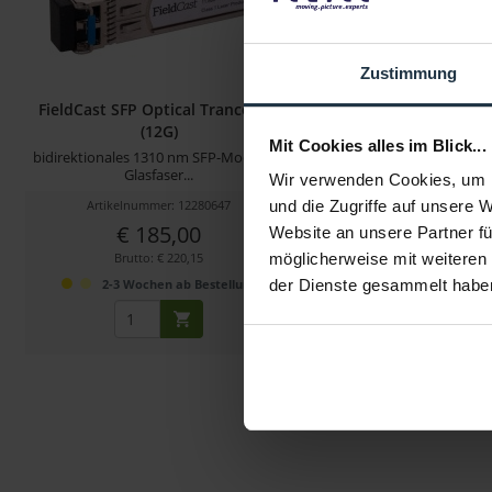
Zustimmung
FieldCast SFP Optical Tranceiver
FieldCast SFP Optical
(12G)
(3G)
Mit Cookies alles im Blick...
bidirektionales 1310 nm SFP-Modul für
bidirektionales 1310 nm 
Glasfaser...
Glasfaser
Wir verwenden Cookies, um I
Artikelnummer: 12280647
Artikelnummer: 122
und die Zugriffe auf unsere 
€ 185,00
€ 64,71
Website an unsere Partner fü
Brutto: € 220,15
Brutto: € 77,00
möglicherweise mit weiteren
2-3 Wochen ab Bestellung
2-3 Wochen ab B
der Dienste gesammelt habe