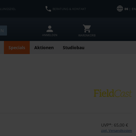
HLUNGSZIEL
BERATUNG & KONTAKT
DE
| EN
EN
ANMELDEN
WARENKORB
Specials
Aktionen
Studiobau
UVP*: 65,00 €
zzgl. Versandkosten