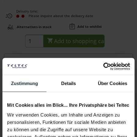
Delivery time:
Please inquire about the delivery date
Add to wishlist
Alternatives in stock
Add to
shopping cart
Description
Der Wooden Camera Bolt-On Rod ist eine Stange zur
Montage von Zubehör. Er wird am...
more
Zustimmung
Details
Über Cookies
Consultation
Mit Cookies alles im Blick... Ihre Privatsphäre bei Teltec
Media
Wir verwenden Cookies, um Inhalte und Anzeigen zu
personalisieren, Funktionen für soziale Medien anbieten
zu können und die Zugriffe auf unsere Website zu
Manufacturer & Product Safety Information
analysieren. Außerdem geben wir Informationen zu Ihrer