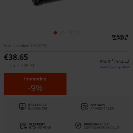
Article number: 12306754
€38.65
MSRP*: €42.53
Gross:€45.99
plus shipping costs
Promotion
-9%