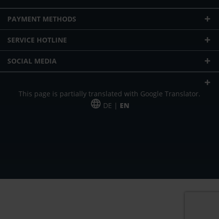
PAYMENT METHODS
SERVICE HOTLINE
SOCIAL MEDIA
This page is partially translated with Google Translator.
DE |
EN
* plus shipping cost
Our offer is addressed to commercial customers, self-employed and
freelancers. The offer is non-binding. Mistakes and changes reserved. All prices
in Euro and plus the legally valid VAT & shipping costs.
*Leasing price at 48 Mon.
*Leasing price at 48 Mon.
PU = Packaging unit
MSRP = manufacturer's suggested retail price