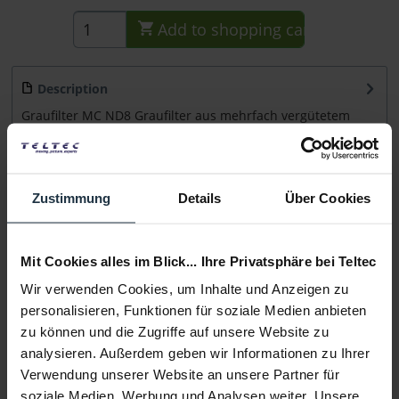
Add to
shopping cart
Description
Graufilter MC ND8 Graufilter aus mehrfach vergütetem
Glas, Verlängerung der Belichtungszeit um...
more
Consultation
Zustimmung
Details
Über Cookies
Media
Mit Cookies alles im Blick... Ihre Privatsphäre bei Teltec
Wir verwenden Cookies, um Inhalte und Anzeigen zu
Manufacturer & Product Safety Information
personalisieren, Funktionen für soziale Medien anbieten
Folgende Infos zum Hersteller sind verfübar......
more
zu können und die Zugriffe auf unsere Website zu
analysieren. Außerdem geben wir Informationen zu Ihrer
More articles from +++ walimex pro +++ look at
Verwendung unserer Website an unsere Partner für
soziale Medien, Werbung und Analysen weiter. Unsere