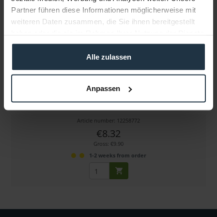
Partner führen diese Informationen möglicherweise mit
weiteren Daten zusammen, die Sie ihnen bereitgestellt
haben oder die sie im Rahmen Ihrer Nutzung der Dienste
gesammelt haben.
Alle zulassen
walimex pro Graufilter ND8 MC 77 mm
Anpassen
Filter aus mehrfach vergütetem optischem Glas
Article number: 12258772
€8.32
Gross: €9.90
1-2 weeks from order