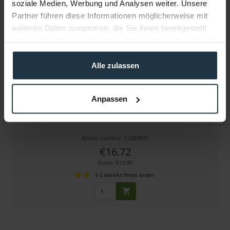
soziale Medien, Werbung und Analysen weiter. Unsere
Partner führen diese Informationen möglicherweise mit
weiteren Daten zusammen, die Sie ihnen bereitgestellt
haben oder die sie im Rahmen Ihrer Nutzung der Dienste
gesammelt haben.
Alle zulassen
Walimex Lampenbodenstativ, 12cm
Anpassen
Für bodennahe Aufnahmen
Article number: 12289845
€16.72
Gross: €19.90
1-2 weeks from order