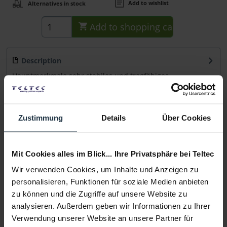
Add to wishlist
Alternatives in stock
Add to
shopping cart
Description
Hauptmerkmale sehr stabiles und tragfähiges
Lampenstativ mit Luftfederung in jeder Sektion...
more
Consultation
Zustimmung
Details
Über Cookies
Media
Mit Cookies alles im Blick... Ihre Privatsphäre bei Teltec
Wir verwenden Cookies, um Inhalte und Anzeigen zu
Manufacturer & Product Safety Information
personalisieren, Funktionen für soziale Medien anbieten
Folgende Infos zum Hersteller sind verfübar......
more
zu können und die Zugriffe auf unsere Website zu
analysieren. Außerdem geben wir Informationen zu Ihrer
Verwendung unserer Website an unsere Partner für
More articles from +++ walimex pro +++ look at